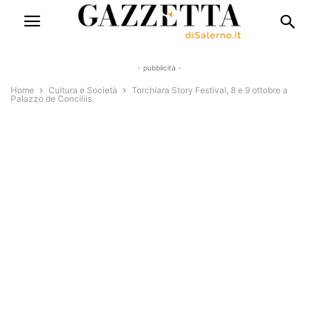
- pubblicità -
Home
Cultura e Società
Torchiara Story Festival, 8 e 9 ottobre a
Palazzo de Conciliis.