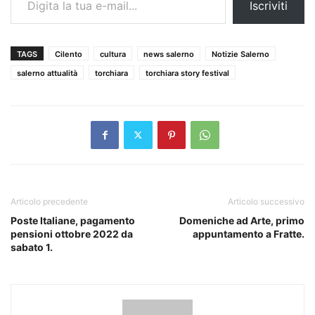
Iscriviti
TAGS
Cilento
cultura
news salerno
Notizie Salerno
salerno attualità
torchiara
torchiara story festival
Articolo precedente
Articolo successivo
Poste Italiane, pagamento
Domeniche ad Arte, primo
pensioni ottobre 2022 da
appuntamento a Fratte.
sabato 1.