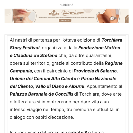
- pubblicità -
Ai nastri di partenza per l’ottava edizione di
Torchiara
Story Festival
, organizzata dalla
Fondazione Matteo
e Claudina de Stefano
che, da oltre quarant’anni,
opera sul territorio, grazie al contributo della
Regione
Campania,
con il patrocinio di
Provincia di Salerno,
Unione dei Comuni Alto Cilento
e
Parco Nazionale
del Cilento, Vallo di Diano e Alburni
. Appuntamento al
Palazzo Baronale de Conciliis
di Torchiara, dove arte
e letteratura si incontreranno per dare vita a un
intenso viaggio nel tempo, tra memoria e attualità, in
dialogo con ospiti d’eccezione.
In programma dal prossimo
sabato 8
e fino a