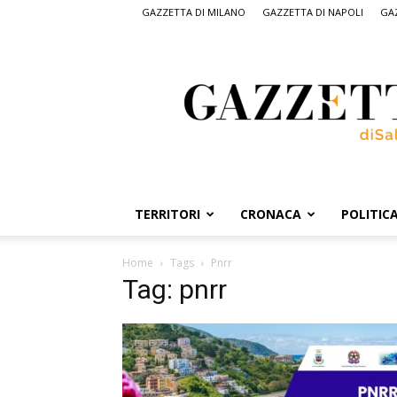
GAZZETTA DI MILANO
GAZZETTA DI NAPOLI
GAZ
Gazzetta
di
Salerno,
il
quotidiano
on
line
di
Salerno
TERRITORI
CRONACA
POLITIC
Home
Tags
Pnrr
Tag: pnrr