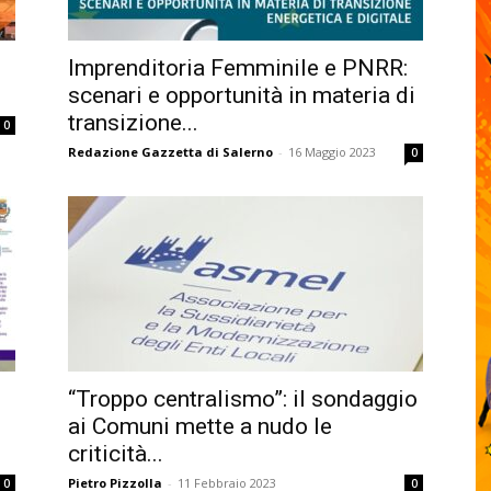
Imprenditoria Femminile e PNRR:
scenari e opportunità in materia di
transizione...
0
Redazione Gazzetta di Salerno
-
16 Maggio 2023
0
“Troppo centralismo”: il sondaggio
ai Comuni mette a nudo le
criticità...
Pietro Pizzolla
-
11 Febbraio 2023
0
0