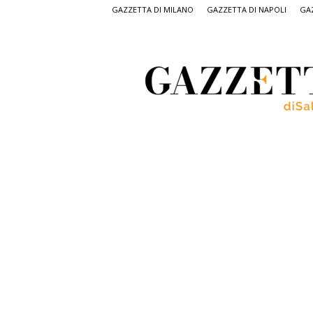
GAZZETTA DI MILANO
GAZZETTA DI NAPOLI
GAZ
Gazzetta
di
Salerno,
il
quotidiano
on
line
di
Salerno