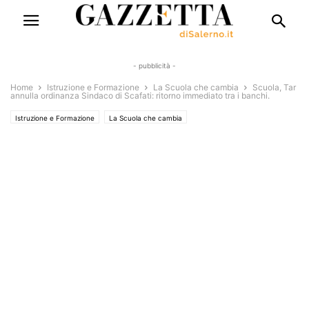
- pubblicità -
Home
Istruzione e Formazione
La Scuola che cambia
Scuola, Tar
annulla ordinanza Sindaco di Scafati: ritorno immediato tra i banchi.
Istruzione e Formazione
La Scuola che cambia