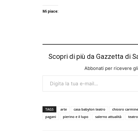
Mi piace:
Scopri di più da Gazzetta di S
Abbonati per ricevere gli u
Digita la tua e-mail...
TAGS
arte
casa babylon teatro
chiosro carmine
pagani
pierino e il lupo
salerno attualità
teatro