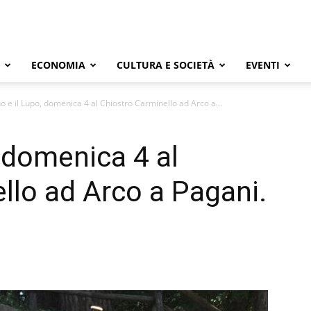
ECONOMIA
CULTURA E SOCIETÀ
EVENTI
no e il Lupo, domenica 4 al Chiostro Carminello ad Arco a...
, domenica 4 al
llo ad Arco a Pagani.