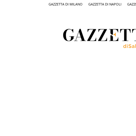
GAZZETTA DI MILANO
GAZZETTA DI NAPOLI
GAZZ
Gazzetta
di
Salerno,
il
quotidiano
on
line
di
Salerno