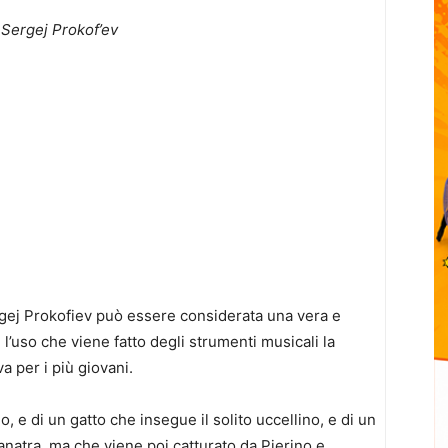
 Sergej Prokof’ev
gej Prokofiev può essere considerata una vera e
e l’uso che viene fatto degli strumenti musicali la
 per i più giovani.
o, e di un gatto che insegue il solito uccellino, e di un
anatra, ma che viene poi catturato da Pierino e