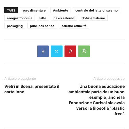
TAGS
agroalimentare
Ambiente
centrale del latte di salerno
enogastronomia
latte
news salerno
Notizie Salerno
packaging
pure-pak sense
salerno attualità
Articolo precedente
Articolo successivo
Vietri in Scena, presentato il
Una buona educazione
cartellone.
ambientale parte da un buon
esempio, anche la
Fondazione Carisal sia avvia
verso la filosofia “plastic
free”.