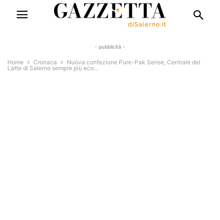
- pubblicità -
Home
Cronaca
Nuova confezione Pure-Pak Sense, Centrale del
Latte di Salerno sempre più eco...