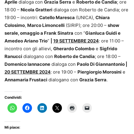
Aprile
dialoga con
Grazia Serra
e
Roberto de Candia
; ore
18:00 –
Nicola Gratteri
dialoga con Roberto de Candia; ore
19:00 – incontri:
Catello Maresca
(UNICA),
Chiara
Colosimo
,
Marco Limoncelli
(SIRIP); ore 20:00 –
show
serale, omaggio a Frank Sinatra
con “
Gianluca Guidi e
Amedeo Ariano Trio
”
|
19 SETTEMBRE 2024
: ore 11:00 –
incontro con gli allievi,
Gherardo Colombo
e
Sigfrido
Ranucci
dialogano con
Roberto de Candia
; ore 18:00 –
Domenico Iannacone
dialoga con
Paolo Di Giannantonio
|
20 SETTEMBRE 2024
: ore 19:00 –
Piergiorgio Morosini
e
Annamaria Frustaci
dialogano con
Grazia Serra
.
Condividi:
Mi piace: