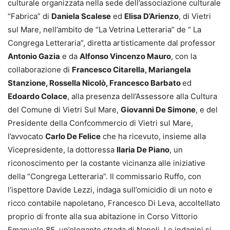
culturale organizzata nella sede dell’associazione culturale
“Fabrica” di
Daniela Scalese
ed
Elisa D’Arienzo
, di Vietri
sul Mare, nell’ambito de “La Vetrina Letteraria” de “ La
Congrega Letteraria”, diretta artisticamente dal professor
Antonio Gazia
e da
Alfonso Vincenzo Mauro
, con la
collaborazione di
Francesco Citarella, Mariangela
Stanzione, Rossella Nicolò, Francesco Barbato
ed
Edoardo Colace
, alla presenza dell’Assessore alla Cultura
del Comune di Vietri Sul Mare,
Giovanni De Simone
, e del
Presidente della Confcommercio di Vietri sul Mare,
l’avvocato
Carlo De Felice
che ha ricevuto, insieme alla
Vicepresidente, la dottoressa
Ilaria De Piano
, un
riconoscimento per la costante vicinanza alle iniziative
della “Congrega Letteraria”. Il commissario Ruffo, con
l’ispettore Davide Lezzi, indaga sull’omicidio di un noto e
ricco contabile napoletano, Francesco Di Leva, accoltellato
proprio di fronte alla sua abitazione in Corso Vittorio
Emanuele 85, un’elegante strada di Napoli. Le indagini si