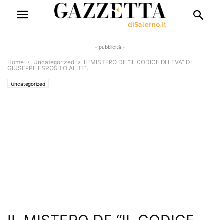
- pubblicità -
Home
Uncategorized
IL MISTERO DE “IL CODICE DI LEVA” DI
GIUSEPPE ESPOSITO AL TE’...
Uncategorized