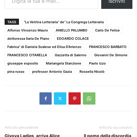
Iscriviti
TAGS
“La Vetrina Letteraria” de“ La Congrega Letteraria
Alfonso Vincenzo Mauro
ANIELLO PALUMBO
Carlo De Felice
dottoressa Ilaria De Piano
EDOARDO COLACE
Fabrica” di Daniela Scalese ed Elisa D’Arienzo
FRANCESCO BARBATO
FRANCESCO CITARELLA
Gazzetta di Salerno
Giovanni De Simone
giuseppe esposito
Mariangela Stanzione
Paolo Izzo
pina russo
professor Antonio Gazia
Rossella Nicolò
Articolo precedente
Articolo successivo
Givova Ladies, arriva Alice
Il pomo della discordia,