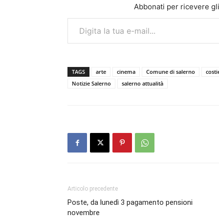
Abbonati per ricevere gli u
Digita la tua e-mail...
TAGS
arte
cinema
Comune di salerno
costi
Notizie Salerno
salerno attualità
Articolo precedente
Poste, da lunedì 3 pagamento pensioni
novembre