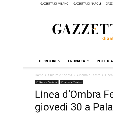
GAZZETTA DI MILANO
GAZZETTA DI NAPOLI
GAZZ
Gazzetta
di
Salerno,
il
quotidiano
on
line
di
Salerno
TERRITORI
CRONACA
POLITICA
Home
Cultura e Società
Cinema e Teatro
Linea
Cultura e Società
Cinema e Teatro
Linea d’Ombra Fe
giovedì 30 a Pala