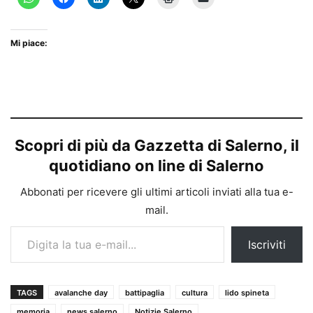
Mi piace:
Scopri di più da Gazzetta di Salerno, il
quotidiano on line di Salerno
Abbonati per ricevere gli ultimi articoli inviati alla tua e-
mail.
Digita la tua e-mail...
Iscriviti
TAGS
avalanche day
battipaglia
cultura
lido spineta
memoria
news salerno
Notizie Salerno