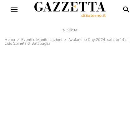
- pubblicità -
Home
Eventi e Manifestazioni
Avalanche Day 2024: sabato 14 al
Lido Spineta di Battipaglia