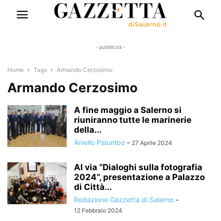
- pubblicità -
Home
Tags
Armando Cerzosimo
Armando Cerzosimo
A fine maggio a Salerno si
riuniranno tutte le marinerie
della...
Aniello Palumbo
-
27 Aprile 2024
Al via “Dialoghi sulla fotografia
2024”, presentazione a Palazzo
di Città...
Redazione Gazzetta di Salerno
-
12 Febbraio 2024