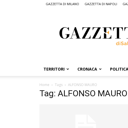
GAZZETTA DI MILANO
GAZZETTA DI NAPOLI
GAZ
Gazzetta
di
Salerno,
il
quotidiano
on
line
di
Salerno
TERRITORI
CRONACA
POLITIC
Home
Tags
ALFONSO MAURO
Tag: ALFONSO MAURO