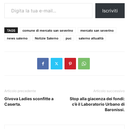
Digita la tua e-mail...
Iscriviti
TAGS
comune di mercato san severino
mercato san severino
news salerno
Notizie Salerno
puc
salerno attualità
Articolo precedente
Articolo successivo
Givova Ladies sconfitte a
Stop alla giacenza dei fondi:
Caserta.
c’è il Laboratorio Urbano di
Baronissi.