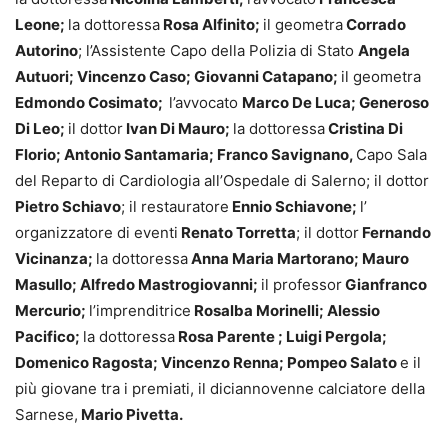
Leone;
la dottoressa
Rosa Alfinito;
il geometra
Corrado
Autorino
; l’Assistente Capo della Polizia di Stato
Angela
Autuori; Vincenzo Caso; Giovanni Catapano;
il geometra
Edmondo Cosimato;
l’avvocato
Marco De Luca; Generoso
Di Leo;
il dottor
Ivan Di Mauro;
la dottoressa
Cristina Di
Florio; Antonio Santamaria; Franco Savignano,
Capo Sala
del Reparto di Cardiologia all’Ospedale di Salerno; il dottor
Pietro Schiavo
; il restauratore
Ennio Schiavone;
l’
organizzatore di eventi
Renato Torretta
; il dottor
Fernando
Vicinanza;
la dottoressa
Anna Maria Martorano; Mauro
Masullo; Alfredo Mastrogiovanni;
il professor
Gianfranco
Mercurio;
l’imprenditrice
Rosalba Morinelli; Alessio
Pacifico;
la dottoressa
Rosa Parente ; Luigi Pergola;
Domenico Ragosta; Vincenzo Renna; Pompeo Salato
e il
più giovane tra i premiati, il diciannovenne calciatore della
Sarnese,
Mario Pivetta.