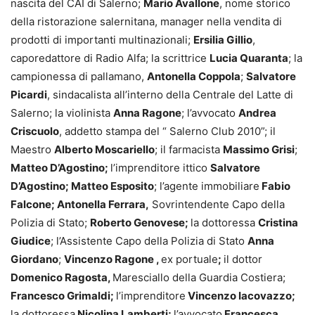
nascita del CAI di Salerno;
Mario Avallone
, nome storico
della ristorazione salernitana, manager nella vendita di
prodotti di importanti multinazionali;
Ersilia Gillio
,
caporedattore di Radio Alfa; la scrittrice
Lucia Quaranta
; la
campionessa di pallamano,
Antonella Coppola
;
Salvatore
Picardi
, sindacalista all’interno della Centrale del Latte di
Salerno; la violinista
Anna Ragone
; l’avvocato
Andrea
Criscuolo
, addetto stampa del “ Salerno Club 2010”; il
Maestro
Alberto Moscariello
; il farmacista
Massimo Grisi
;
Matteo D’Agostino;
l’imprenditore ittico
Salvatore
D’Agostino; Matteo Esposito
; l’agente immobiliare
Fabio
Falcone; Antonella Ferrara,
Sovrintendente Capo della
Polizia di Stato;
Roberto Genovese;
la dottoressa
Cristina
Giudice
; l’Assistente Capo della Polizia di Stato
Anna
Giordano
;
Vincenzo Ragone ,
ex portuale
;
il dottor
Domenico Ragosta,
Maresciallo della Guardia Costiera;
Francesco Grimaldi;
l’imprenditore
Vincenzo Iacovazzo;
la dottoressa
Nicolina Lamberti;
l’avvocato
Francesca