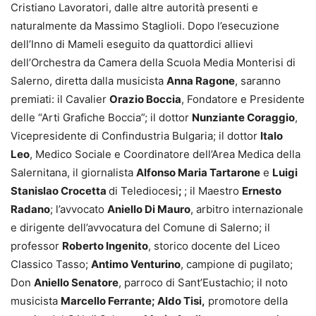
Cristiano Lavoratori, dalle altre autorità presenti e
naturalmente da Massimo Staglioli. Dopo l’esecuzione
dell’Inno di Mameli eseguito da quattordici allievi
dell’Orchestra da Camera della Scuola Media Monterisi di
Salerno, diretta dalla musicista
Anna Ragone
, saranno
premiati: il Cavalier
Orazio Boccia
, Fondatore e Presidente
delle “Arti Grafiche Boccia”; il dottor
Nunziante Coraggio
,
Vicepresidente di Confindustria Bulgaria; il dottor
Italo
Leo
, Medico Sociale e Coordinatore dell’Area Medica della
Salernitana, il giornalista
Alfonso Maria Tartarone
e
Luigi
Stanislao Crocetta
di Telediocesi
;
; il Maestro
Ernesto
Radano
; l’avvocato
Aniello Di Mauro
, arbitro internazionale
e dirigente dell’avvocatura del Comune di Salerno; il
professor
Roberto Ingenito
, storico docente del Liceo
Classico Tasso;
Antimo Venturino
, campione di pugilato;
Don
Aniello Senatore
, parroco di Sant’Eustachio; il noto
musicista
Marcello Ferrante;
Aldo Tisi,
promotore della