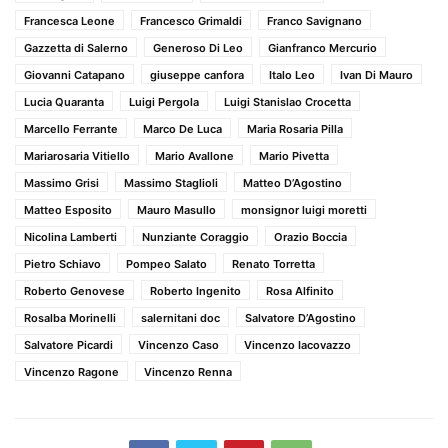
Francesca Leone
Francesco Grimaldi
Franco Savignano
Gazzetta di Salerno
Generoso Di Leo
Gianfranco Mercurio
Giovanni Catapano
giuseppe canfora
Italo Leo
Ivan Di Mauro
Lucia Quaranta
Luigi Pergola
Luigi Stanislao Crocetta
Marcello Ferrante
Marco De Luca
Maria Rosaria Pilla
Mariarosaria Vitiello
Mario Avallone
Mario Pivetta
Massimo Grisi
Massimo Staglioli
Matteo D’Agostino
Matteo Esposito
Mauro Masullo
monsignor luigi moretti
Nicolina Lamberti
Nunziante Coraggio
Orazio Boccia
Pietro Schiavo
Pompeo Salato
Renato Torretta
Roberto Genovese
Roberto Ingenito
Rosa Alfinito
Rosalba Morinelli
salernitani doc
Salvatore D’Agostino
Salvatore Picardi
Vincenzo Caso
Vincenzo Iacovazzo
Vincenzo Ragone
Vincenzo Renna