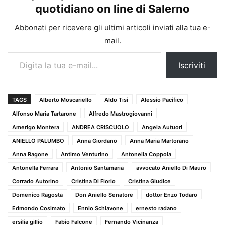
quotidiano on line di Salerno
Abbonati per ricevere gli ultimi articoli inviati alla tua e-
mail.
Digita la tua e-mail...
Iscriviti
TAGS
Alberto Moscariello
Aldo Tisi
Alessio Pacifico
Alfonso Maria Tartarone
Alfredo Mastrogiovanni
Amerigo Montera
ANDREA CRISCUOLO
Angela Autuori
ANIELLO PALUMBO
Anna Giordano
Anna Maria Martorano
Anna Ragone
Antimo Venturino
Antonella Coppola
Antonella Ferrara
Antonio Santamaria
avvocato Aniello Di Mauro
Corrado Autorino
Cristina Di Florio
Cristina Giudice
Domenico Ragosta
Don Aniello Senatore
dottor Enzo Todaro
Edmondo Cosimato
Ennio Schiavone
ernesto radano
ersilia gillio
Fabio Falcone
Fernando Vicinanza