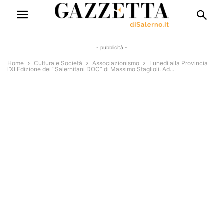
- pubblicità -
Home
Cultura e Società
Associazionismo
Lunedì alla Provincia
l’XI Edizione dei “Salernitani DOC” di Massimo Staglioli. Ad...