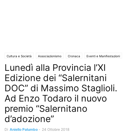
Cultura e Società
Associazionismo
Cronaca
Eventi e Manifestazioni
Lunedì alla Provincia l’XI
Rubriche
Il Cuore della Città
Uncategorized
Edizione dei “Salernitani
DOC” di Massimo Staglioli.
Ad Enzo Todaro il nuovo
premio “Salernitano
d’adozione”
Di
Aniello Palumbo
-
24 Ottobre 2018