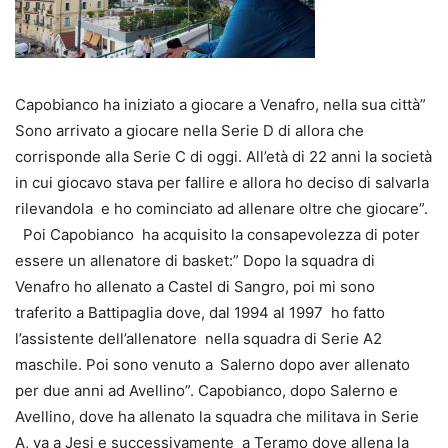
Capobianco ha iniziato a giocare a Venafro, nella sua città”
Sono arrivato a giocare nella Serie D di allora che
corrisponde alla Serie C di oggi. All’età di 22 anni la società
in cui giocavo stava per fallire e allora ho deciso di salvarla
rilevandola e ho cominciato ad allenare oltre che giocare”.
Poi Capobianco ha acquisito la consapevolezza di poter
essere un allenatore di basket:” Dopo la squadra di
Venafro ho allenato a Castel di Sangro, poi mi sono
traferito a Battipaglia dove, dal 1994 al 1997 ho fatto
l’assistente dell’allenatore nella squadra di Serie A2
maschile. Poi sono venuto a
Salerno dopo aver allenato
per due anni ad Avellino”. Capobianco, dopo Salerno e
Avellino, dove ha allenato la squadra che militava in Serie
A, va a Jesi e successivamente a Teramo dove allena la