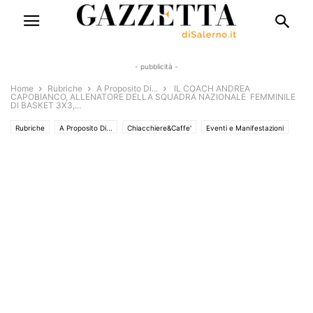
- pubblicità -
Home
Rubriche
A Proposito Di...
IL COACH ANDREA
CAPOBIANCO, ALLENATORE DELLA SQUADRA NAZIONALE FEMMINILE
DI BASKET 3X3,...
Rubriche
A Proposito Di...
Chiacchiere&Caffe'
Eventi e Manifestazioni
Cronaca
Interviste
Solo Annunci
Sport