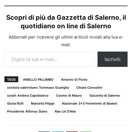
Scopri di più da Gazzetta di Salerno, il
quotidiano on line di Salerno
Abbonati per ricevere gli ultimi articoli inviati alla tua e-
mail.
Digita la tua e-mail...
Iscriviti
TAGS
ANIELLO PALUMBO
Antonio Di Florio
cestista salernitano Tommaso Guariglia
Chiara Consolini
coach Andrea Capobianco
Cosmo di Mauro
Gazzetta di Salerno
Giulia Rulli
Marcella Filippi
Nazionale 3×3 Femminile di Basket
Presidente Alfonso Siano
Rae Lin D’Alie