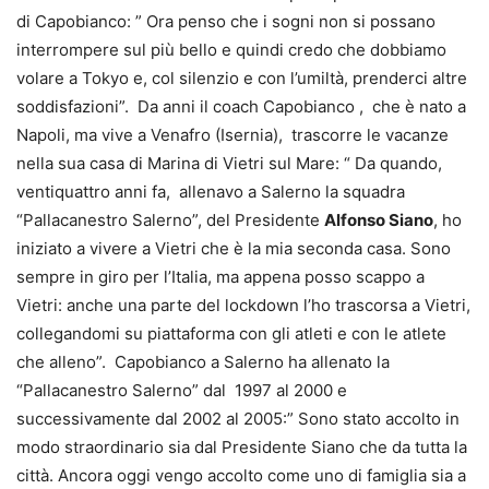
di Capobianco: ” Ora penso che i sogni non si possano
interrompere sul più bello e quindi credo che dobbiamo
volare a Tokyo e, col silenzio e con l’umiltà, prenderci altre
soddisfazioni”. Da anni il coach Capobianco , che è nato a
Napoli, ma vive a Venafro (Isernia), trascorre le vacanze
nella sua casa di Marina di Vietri sul Mare: “ Da quando,
ventiquattro anni fa, allenavo a Salerno la squadra
“Pallacanestro Salerno”, del Presidente
Alfonso Siano
, ho
iniziato a vivere a Vietri che è la mia seconda casa. Sono
sempre in giro per l’Italia, ma appena posso scappo a
Vietri: anche una parte del lockdown l’ho trascorsa a Vietri,
collegandomi su piattaforma con gli atleti e con le atlete
che alleno”. Capobianco a Salerno ha allenato la
“Pallacanestro Salerno” dal 1997 al 2000 e
successivamente dal 2002 al 2005:” Sono stato accolto in
modo straordinario sia dal Presidente Siano che da tutta la
città. Ancora oggi vengo accolto come uno di famiglia sia a