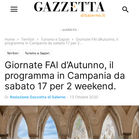
- pubblicità -
Home
Territori
Turismo e Sapori
Giornate FAI d’Autunno, il
programma in Campania da sabato 17 per 2...
Territori
Turismo e Sapori
Giornate FAI d’Autunno, il
programma in Campania da
sabato 17 per 2 weekend.
Di
Redazione Gazzetta di Salerno
-
13 Ottobre 2020