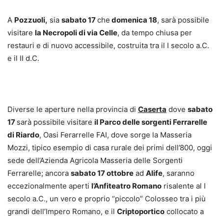
A
Pozzuoli,
sia
sabato 17
che
domenica 18
, sarà possibile
visitare
la Necropoli di via Celle
, da tempo chiusa per
restauri e di nuovo accessibile, costruita tra il I secolo a.C.
e il II d.C.
Diverse le aperture nella provincia di
Caserta
dove
sabato
17
sarà possibile visitare
il Parco delle sorgenti Ferrarelle
di Riardo
, Oasi Ferarrelle FAI, dove sorge la Masseria
Mozzi, tipico esempio di casa rurale dei primi dell’800, oggi
sede dell’Azienda Agricola Masseria delle Sorgenti
Ferrarelle; ancora
sabato 17 ottobre
ad
Alife
, saranno
eccezionalmente aperti
l’Anfiteatro Romano
risalente al I
secolo a.C., un vero e proprio “piccolo” Colosseo tra i più
grandi dell’Impero Romano, e il
Criptoportico
collocato a