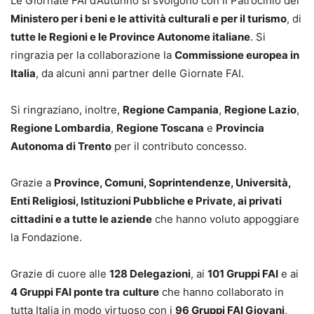
Le Giornate FAI d’Autunno si svolgono con il Patrocinio del
Ministero per i beni e le attività culturali e per il turismo
, di
tutte le Regioni e le Province Autonome italiane
. Si
ringrazia per la collaborazione la
Commissione europea in
Italia
, da alcuni anni partner delle Giornate FAI.
Si ringraziano, inoltre,
Regione Campania
,
Regione Lazio
,
Regione Lombardia
,
Regione Toscana
e
Provincia
Autonoma di Trento
per il contributo concesso.
Grazie a
Province, Comuni, Soprintendenze, Università,
Enti Religiosi, Istituzioni Pubbliche e Private, ai privati
cittadini e a tutte le aziende
che hanno voluto appoggiare
la Fondazione.
Grazie di cuore alle
128 Delegazioni
, ai
101 Gruppi FAI
e ai
4 Gruppi FAI ponte tra
culture
che hanno collaborato in
tutta Italia in modo virtuoso con i
96 Gruppi FAI Giovani
,