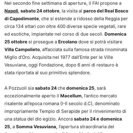
Nel secondo fine settimana di aperture, il FAI propone a
Napoli
,
sabato 24 ottobre
, la visita al
parco del Real Bosco
di Capodimonte
, che si estende a ridosso della Reggia per
circa 134 ettari con oltre 400 diverse specie vegetali, rare
ed esotiche, impiantate nel corso di due secoli.
Domenica
25 ottobre
si prosegue a
Ercolano
dove si potrà visitare
Villa Campolieto
, affacciata sulla famosa strada rinominata
Miglio d’Oro. Acquisita nel 1977 dall’Ente per le Ville
Vesuviane, oggi Fondazione, dopo 6 anni di restauro è
stata riportata al suo primitivo splendore.
A Pozzuoli sia
sabato 24
che
domenica 25
, sarà
eccezionalmente aperto il
Macellum
, l’antico mercato
risalente all’epoca romana (I-II secolo d.C), denominato
impropriamente Tempio dì Serapide per il rinvenimento di
una statua del dio egizio. Ancora
sabato 24 e
domenica
25
, a
Somma Vesuviana,
l’apertura straordinaria del