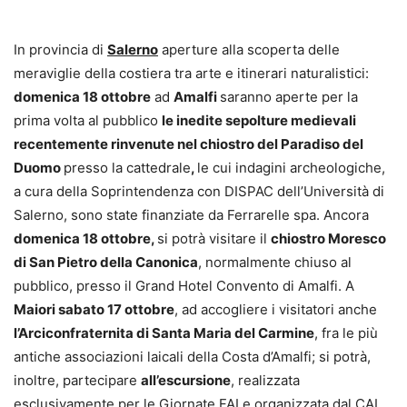
In provincia di
Salerno
aperture alla scoperta delle
meraviglie della costiera tra arte e itinerari naturalistici:
d
omenica 18 ottobre
ad
Amalfi
saranno aperte per la
prima volta al pubblico
le inedite sepolture medievali
recentemente rinvenute nel chiostro del Paradiso del
Duomo
presso la cattedrale
,
le cui indagini archeologiche,
a cura della Soprintendenza con DISPAC dell’Università di
Salerno, sono state finanziate da Ferrarelle spa. Ancora
domenica 18 ottobre,
si potrà visitare il
chiostro Moresco
di San Pietro della Canonica
, normalmente chiuso al
pubblico, presso il Grand Hotel Convento di Amalfi. A
Maiori sabato 17 ottobre
, ad accogliere i visitatori anche
l’Arciconfraternita di Santa Maria del Carmine
, fra le più
antiche associazioni laicali della Costa d’Amalfi; si potrà,
inoltre, partecipare
all’escursione
, realizzata
esclusivamente per le Giornate FAI e organizzata dal CAI,