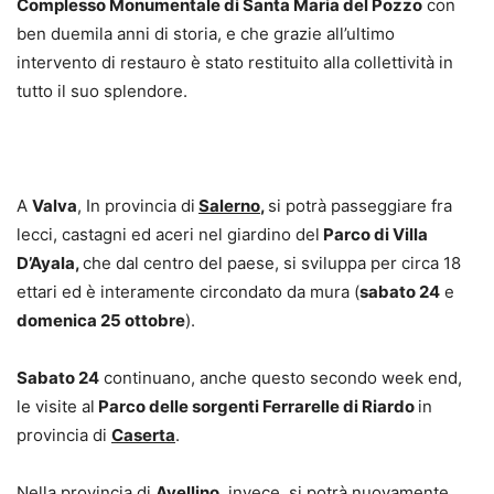
Complesso Monumentale di Santa Maria del Pozzo
con
ben duemila anni di storia, e che grazie all’ultimo
intervento di restauro è stato restituito alla collettività in
tutto il suo splendore.
A
Valva
, In provincia di
Salerno
,
si potrà passeggiare fra
lecci, castagni ed aceri nel giardino del
Parco di Villa
D’Ayala,
che dal centro del paese, si sviluppa per circa 18
ettari ed è interamente circondato da mura (
sabato 24
e
domenica 25 ottobre
).
Sabato 24
continuano, anche questo secondo week end,
le visite al
Parco delle sorgenti Ferrarelle di Riardo
in
provincia di
Caserta
.
Nella provincia di
Avellino
, invece, si potrà nuovamente