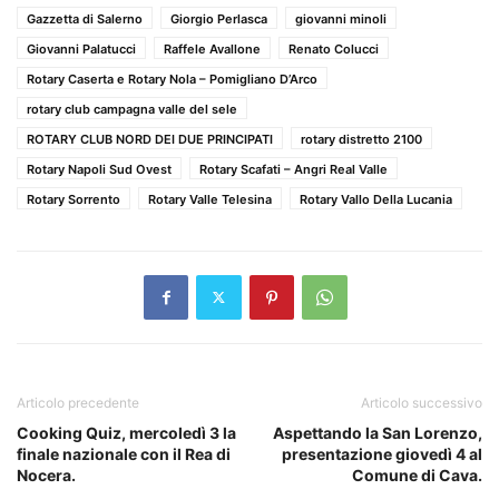
Gazzetta di Salerno
Giorgio Perlasca
giovanni minoli
Giovanni Palatucci
Raffele Avallone
Renato Colucci
Rotary Caserta e Rotary Nola – Pomigliano D’Arco
rotary club campagna valle del sele
ROTARY CLUB NORD DEI DUE PRINCIPATI
rotary distretto 2100
Rotary Napoli Sud Ovest
Rotary Scafati – Angri Real Valle
Rotary Sorrento
Rotary Valle Telesina
Rotary Vallo Della Lucania
Articolo precedente
Articolo successivo
Cooking Quiz, mercoledì 3 la
Aspettando la San Lorenzo,
finale nazionale con il Rea di
presentazione giovedì 4 al
Nocera.
Comune di Cava.