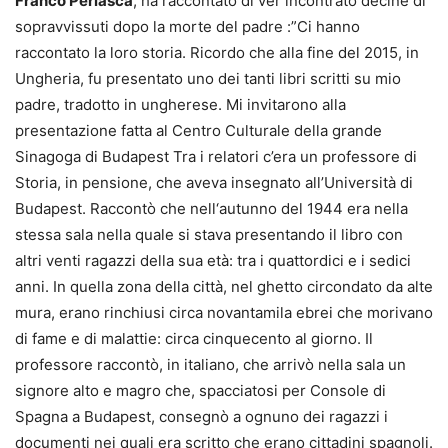
Franco Perlasca
, ha raccontato di ver incontrato decine di
sopravvissuti dopo la morte del padre :”Ci hanno
raccontato la loro storia. Ricordo che alla fine del 2015, in
Ungheria, fu presentato uno dei tanti libri scritti su mio
padre, tradotto in ungherese. Mi invitarono alla
presentazione fatta al Centro Culturale della grande
Sinagoga di Budapest Tra i relatori c’era un professore di
Storia, in pensione, che aveva insegnato all’Università di
Budapest. Raccontò che nell‘autunno del 1944 era nella
stessa sala nella quale si stava presentando il libro con
altri venti ragazzi della sua età: tra i quattordici e i sedici
anni. In quella zona della città, nel ghetto circondato da alte
mura, erano rinchiusi circa novantamila ebrei che morivano
di fame e di malattie: circa cinquecento al giorno. Il
professore raccontò, in italiano, che arrivò nella sala un
signore alto e magro che, spacciatosi per Console di
Spagna a Budapest, consegnò a ognuno dei ragazzi i
documenti nei quali era scritto che erano cittadini spagnoli.