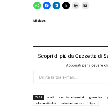
Mi piace:
Scopri di più da Gazzetta di S
Abbonati per ricevere gli u
Digita la tua e-mail...
TAGS
anelli
campionati assoluti
ginnastica
salerno attualità
salvatore maresca
Sport