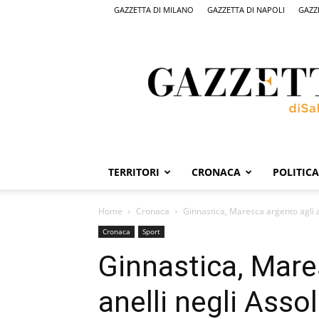
GAZZETTA DI MILANO
GAZZETTA DI NAPOLI
GAZZ
Gazzetta
di
Salerno,
il
quotidiano
on
line
di
Salerno
TERRITORI
CRONACA
POLITICA
Home
Cronaca
Ginnastica, Maresca argento agli an
Cronaca
Sport
Ginnastica, Mare
anelli negli Assol