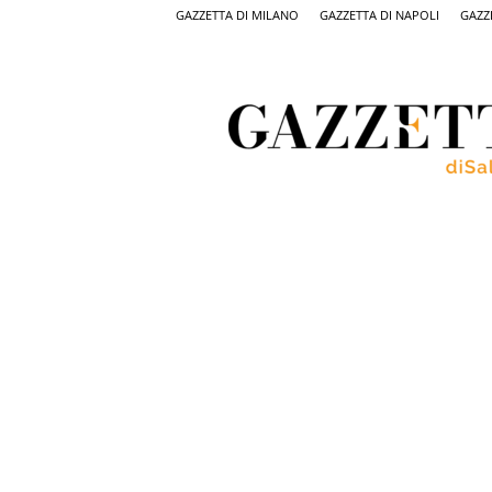
GAZZETTA DI MILANO
GAZZETTA DI NAPOLI
GAZZ
Gazzetta
di
Salerno,
il
quotidiano
on
line
di
Salerno