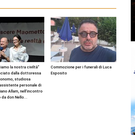
amo la nostra civiltà”
Commozione per i funerali di Luca
nciato dalla dottoressa
Esposito
Bonomo, studiosa
 assistente personale di
ano Allam, nell’incontro
 da don Nello...