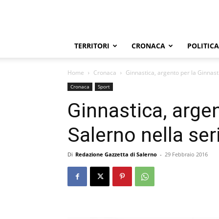
TERRITORI
CRONACA
POLITICA
Home
Cronaca
Ginnastica, argento per la Ginnast
Cronaca
Sport
Ginnastica, argen
Salerno nella ser
Di
Redazione Gazzetta di Salerno
-
29 Febbraio 2016