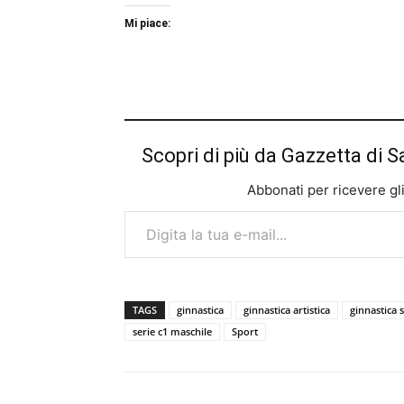
Mi piace:
Scopri di più da Gazzetta di S
Abbonati per ricevere gli u
Digita la tua e-mail...
TAGS
ginnastica
ginnastica artistica
ginnastica 
serie c1 maschile
Sport