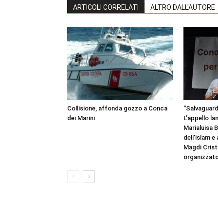
ARTICOLI CORRELATI
ALTRO DALL'AUTORE
Collisione, affonda gozzo a Conca
“Salvaguardi
dei Marini
L’appello la
Marialuisa 
dell’islam e
Magdi Cristi
organizzato