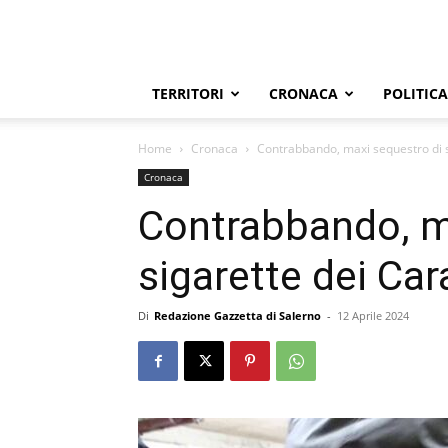
TERRITORI
CRONACA
POLITICA
Home
Cronaca
Contrabbando, maxi sequestro di si
Cronaca
Contrabbando, m
sigarette dei Car
Di
Redazione Gazzetta di Salerno
-
12 Aprile 2024