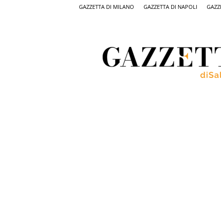
GAZZETTA DI MILANO
GAZZETTA DI NAPOLI
GAZZ
Gazzetta
di
Salerno,
il
quotidiano
on
line
di
Salerno