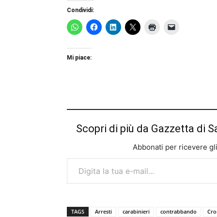
Condividi:
Mi piace:
Scopri di più da Gazzetta di S
Abbonati per ricevere gli u
Digita la tua e-mail...
TAGS
Arresti
carabinieri
contrabbando
Cro