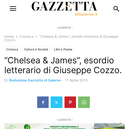
- pubblicità -
Home
Cronaca
“Chelsea & James”, esordio letterario di Giuseppe
Cozzo.
Cronaca
Cultura e Società
Libri e Poesia
“Chelsea & James”, esordio
letterario di Giuseppe Cozzo.
Di
Redazione Gazzetta di Salerno
-
17 Aprile 2015
- pubblicità -