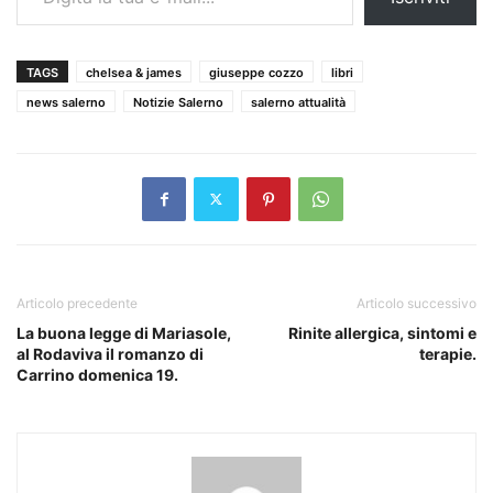
TAGS
chelsea & james
giuseppe cozzo
libri
news salerno
Notizie Salerno
salerno attualità
Articolo precedente
Articolo successivo
La buona legge di Mariasole,
Rinite allergica, sintomi e
al Rodaviva il romanzo di
terapie.
Carrino domenica 19.