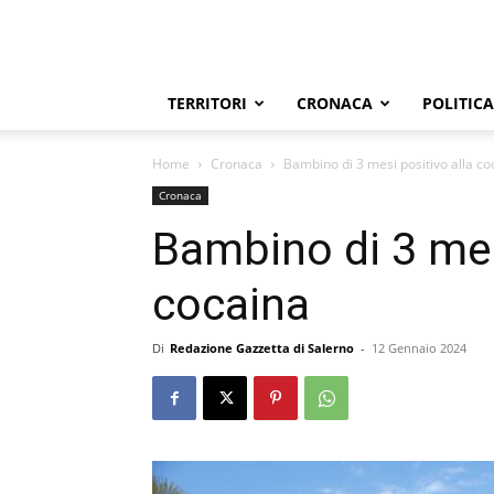
TERRITORI
CRONACA
POLITICA
Home
Cronaca
Bambino di 3 mesi positivo alla co
Cronaca
Bambino di 3 mes
cocaina
Di
Redazione Gazzetta di Salerno
-
12 Gennaio 2024