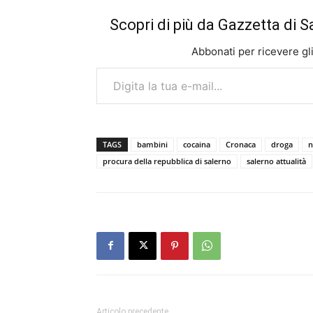
Scopri di più da Gazzetta di S
Abbonati per ricevere gli u
Digita la tua e-mail...
TAGS
bambini
cocaina
Cronaca
droga
n
procura della repubblica di salerno
salerno attualità
Articolo precedente