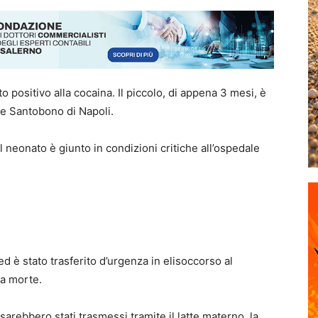
to positivo alla cocaina
. Il piccolo, di appena 3 mesi, è
ale Santobono di Napoli.
l neonato è giunto in condizioni critiche all’ospedale
 ed è stato
trasferito d’urgenza in elisoccorso al
 la morte
.
 sarebbero stati trasmessi tramite il latte materno, la