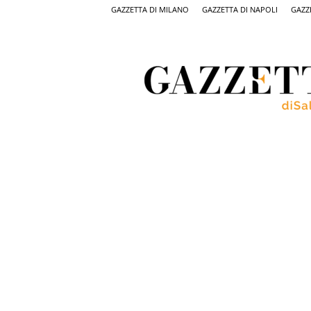
GAZZETTA DI MILANO
GAZZETTA DI NAPOLI
GAZZ
Gazzetta
di
Salerno,
il
quotidiano
on
line
di
Salerno