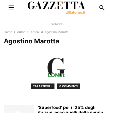
- pubblicità -
Home
Autori
Articoli di Agostino Marotta
Agostino Marotta
291 ARTICOLI
0 COMMENTI
‘Superfood’ per il 25% degli
italiani, ecco quelli della nonna