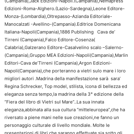
(Campania),Jack Edizioni-Napoli.(Campania),Nemapress
Edizioni-Roma-Alghero.(Lazio-Sardegna),Leone Editore-
Monza-(Lombardia),Oltrepasso-Azianda Editoriale-
Manocalzati -Avellino-(Campania).Editrice Domenicana
Italiana-Napoli(Campania),1886 Publishing Cava de’
Tirreni (Campania),Falco Editore-Cosenza(
Calabria),Galzerano Editore-Casalvelino scalo –Salerno-
(Campania),Gruppo MEA Edizioni-Napoli(Campania),Marlin
Editori-Cava de’Tirreni (Campania),Argon Edizioni-
Napoli(Campania),che porteranno a vietri sulo mare i loro
migliori autori .Madrina della manifestazione sarà sara’
Regina Schrecker, Top model, stilista, icona di bellezza ed
eleganza senza tempo,la madrina della 3° edizione della
“Fiera del libro di Vietri sul Mare”..La sua innata
eleganza,abbinata alla sua cultura “mitteleuropea”,che ha
riversato a piene mani nelle sue creazioni,ne fanno un
personaggio culturale di livello mondiale. Molte le
presentazioni di libri che saranno effettuate sia sotto gli