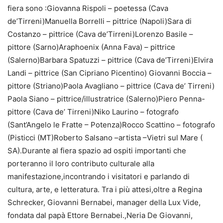
fiera sono :Giovanna Rispoli – poetessa (Cava
de’Tirreni)Manuella Borrelli – pittrice (Napoli)Sara di
Costanzo – pittrice (Cava de’Tirreni)Lorenzo Basile –
pittore (Sarno)Araphoenix (Anna Fava) – pittrice
(Salerno)Barbara Spatuzzi – pittrice (Cava de’Tirreni)Elvira
Landi – pittrice (San Cipriano Picentino) Giovanni Boccia –
pittore (Striano)Paola Avagliano – pittrice (Cava de’ Tirreni)
Paola Siano – pittrice/illustratrice (Salerno)Piero Penna-
pittore (Cava de’ Tirreni)Niko Laurino – fotografo
(Sant’Angelo le Fratte – Potenza)Rocco Scattino – fotografo
(Pisticci (MT)Roberto Salsano –artista –Vietri sul Mare (
SA).Durante al fiera spazio ad ospiti importanti che
porteranno il loro contributo culturale alla
manifestazione,incontrando i visitatori e parlando di
cultura, arte, e letteratura. Tra i più attesi,oltre a Regina
Schrecker, Giovanni Bernabei, manager della Lux Vide,
fondata dal papà Ettore Bernabei.,Neria De Giovanni,