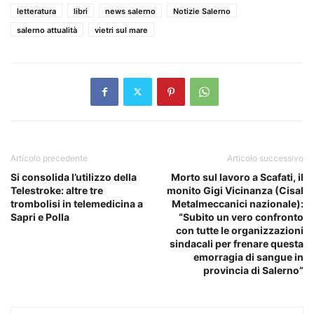
letteratura
libri
news salerno
Notizie Salerno
salerno attualità
vietri sul mare
Articolo precedente
Articolo successivo
Si consolida l’utilizzo della
Morto sul lavoro a Scafati, il
Telestroke: altre tre
monito Gigi Vicinanza (Cisal
trombolisi in telemedicina a
Metalmeccanici nazionale):
Sapri e Polla
“Subito un vero confronto
con tutte le organizzazioni
sindacali per frenare questa
emorragia di sangue in
provincia di Salerno”