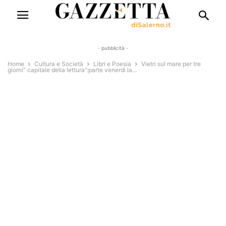
- pubblicità -
Home
Cultura e Società
Libri e Poesia
Vietri sul mare per tre
giorni” capitale della lettura”:parte venerdi la...