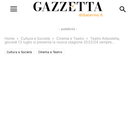
- pubblicità -
Home
Cultura e Società
Cinema e Teatro
Teatro Arbostella,
giovedi 13 luglio si presenta la nuova stagione 2023/24 sempre...
Cultura e Società
Cinema e Teatro