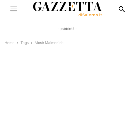
- pubblicità -
Home
Tags
Mosè Maimonide.