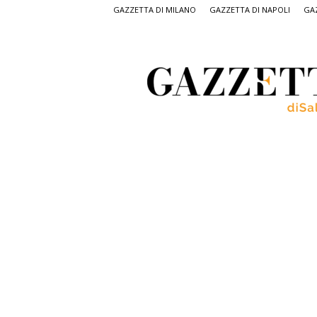
GAZZETTA DI MILANO
GAZZETTA DI NAPOLI
GAZ
Gazzetta
di
Salerno,
il
quotidiano
on
line
di
Salerno