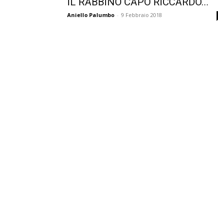
IL RABBINO CAPO RICCARDO...
Aniello Palumbo
-
9 Febbraio 2018