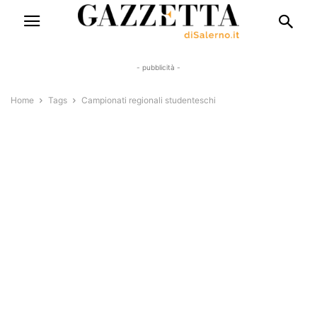
- pubblicità -
Home
Tags
Campionati regionali studenteschi