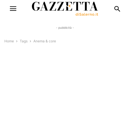
- pubblicità -
Home
Tags
Anema & core