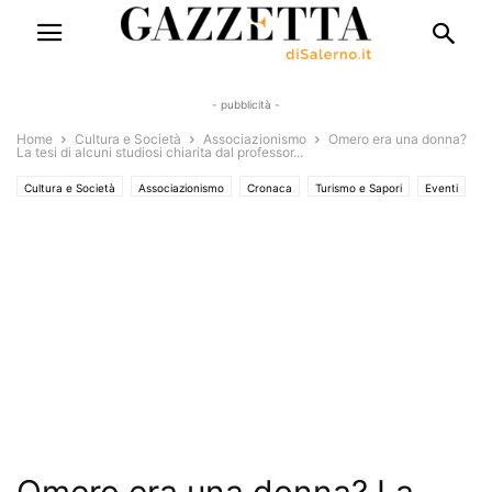
- pubblicità -
Home
Cultura e Società
Associazionismo
Omero era una donna?
La tesi di alcuni studiosi chiarita dal professor...
Cultura e Società
Associazionismo
Cronaca
Turismo e Sapori
Eventi
Eventi e Manifestazioni
Rubriche
Saggi & Romanzi
Solo Annunci