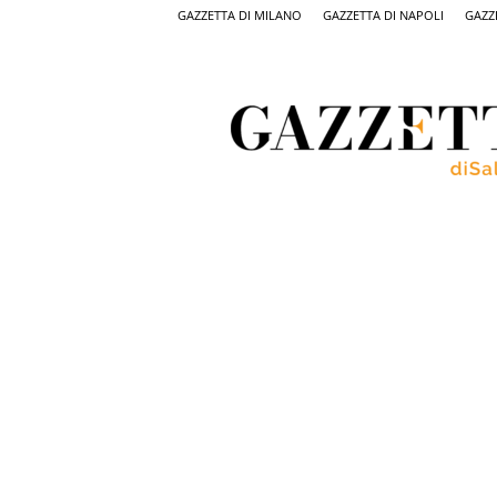
GAZZETTA DI MILANO
GAZZETTA DI NAPOLI
GAZZ
Gazzetta
di
Salerno,
il
quotidiano
on
line
di
Salerno