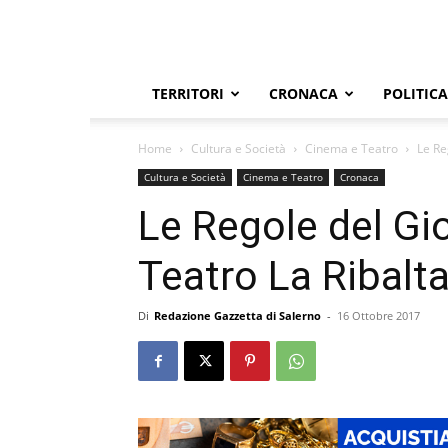
TERRITORI
CRONACA
POLITICA
Home
Cultura e Società
Cinema e Teatro
Le Re
Cultura e Società
Cinema e Teatro
Cronaca
Le Regole del Gi
Teatro La Ribalta
Di
Redazione Gazzetta di Salerno
-
16 Ottobre 2017