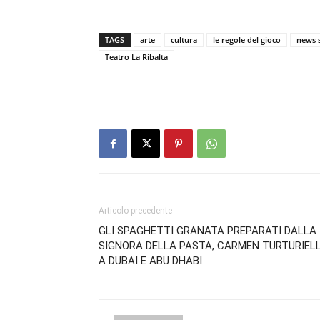
TAGS
arte
cultura
le regole del gioco
news 
Teatro La Ribalta
Articolo precedente
GLI SPAGHETTI GRANATA PREPARATI DALLA
SIGNORA DELLA PASTA, CARMEN TURTURIELL
A DUBAI E ABU DHABI