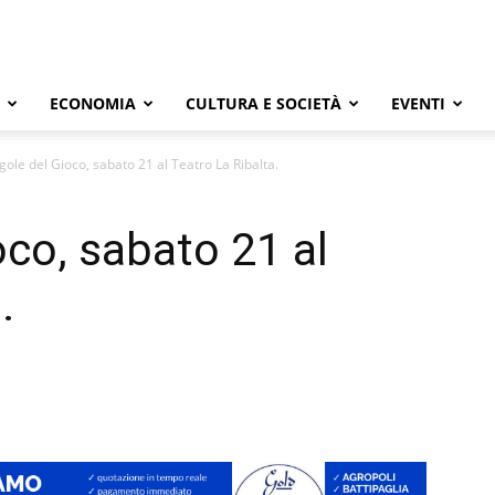
ECONOMIA
CULTURA E SOCIETÀ
EVENTI
gole del Gioco, sabato 21 al Teatro La Ribalta.
oco, sabato 21 al
.