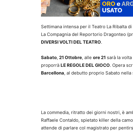
Settimana intensa per il Teatro La Ribalta d
La Compagnia del Reportorio Dragonteo (previs
DIVERSI VOLTI DEL TEATRO
.
Sabato
,
21 Ottobre
, alle
ore 21
sarà la volta
proporrà
LE REGOLE DEL GIOCO
. Opera scr
Barcellona
, al debutto proprio Sabato nella 
La commedia, ritratto dei giorni nostri, è amb
Raffaele Contaldo, spietato killer della cam
attende di parlare col magistrato per pentir