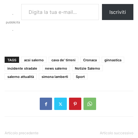
Digita la tua e-mail...
Iscriviti
-
pubblicità
-
TAGS
acsi salerno
cava de' tirreni
Cronaca
ginnastica
incidente stradale
news salerno
Notizie Salerno
salerno attualità
simona lamberti
Sport
Articolo precedente
Articolo successivo