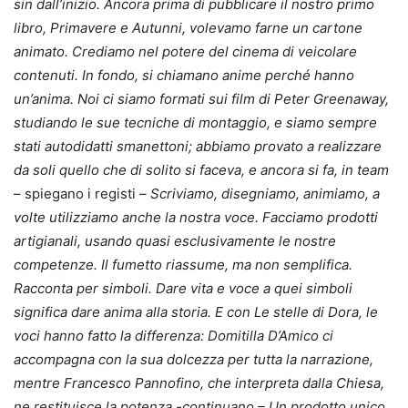
sin dall’inizio. Ancora prima di pubblicare il nostro primo
libro, Primavere e Autunni, volevamo farne un cartone
animato. Crediamo nel potere del cinema di veicolare
contenuti. In fondo, si chiamano anime perché hanno
un’anima. Noi ci siamo formati sui film di Peter Greenaway,
studiando le sue tecniche di montaggio, e siamo sempre
stati autodidatti smanettoni; abbiamo provato a realizzare
da soli quello che di solito si faceva, e ancora si fa, in team
– spiegano i registi –
Scriviamo, disegniamo, animiamo, a
volte utilizziamo anche la nostra voce. Facciamo prodotti
artigianali, usando quasi esclusivamente le nostre
competenze. Il fumetto riassume, ma non semplifica.
Racconta per simboli. Dare vita e voce a quei simboli
significa dare anima alla storia. E con Le stelle di Dora, le
voci hanno fatto la differenza: Domitilla D’Amico ci
accompagna con la sua dolcezza per tutta la narrazione,
mentre Francesco Pannofino, che interpreta dalla Chiesa,
ne restituisce la potenza -continuano – Un prodotto unico