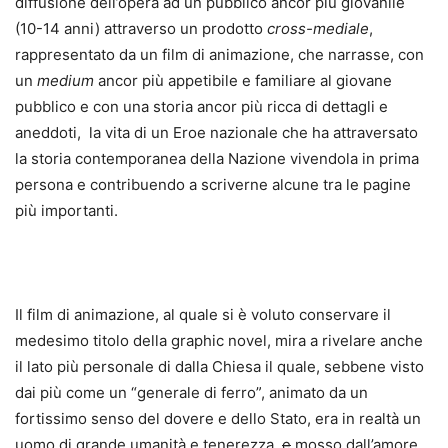
diffusione dell’opera ad un pubblico ancor più giovanile
(10-14 anni) attraverso un prodotto
cross-mediale
,
rappresentato da un film di animazione, che narrasse, con
un
medium
ancor più appetibile e familiare al giovane
pubblico e con una storia ancor più ricca di dettagli e
aneddoti, la vita di un Eroe nazionale che ha attraversato
la storia contemporanea della Nazione vivendola in prima
persona e contribuendo a scriverne alcune tra le pagine
più importanti.
Il film di animazione, al quale si è voluto conservare il
medesimo titolo della graphic novel, mira a rivelare anche
il lato più personale di dalla Chiesa il quale, sebbene visto
dai più come un “generale di ferro”, animato da un
fortissimo senso del dovere e dello Stato, era in realtà un
uomo di grande umanità e tenerezza,
e
mosso dall’amore