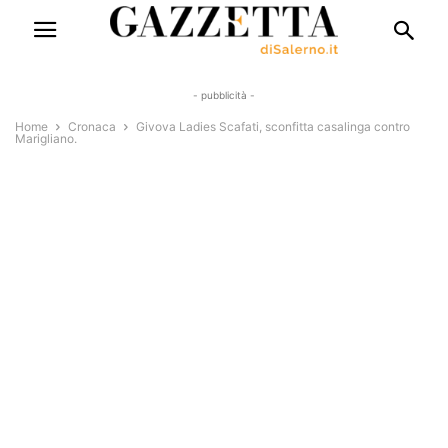
- pubblicità -
Home
Cronaca
Givova Ladies Scafati, sconfitta casalinga contro
Marigliano.