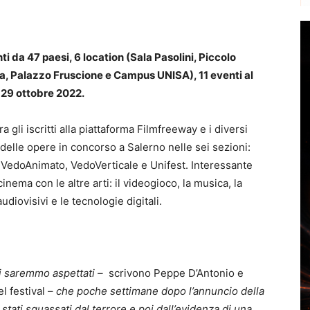
i da 47 paesi, 6 location (Sala Pasolini, Piccolo
a, Palazzo Fruscione e Campus UNISA), 11 eventi al
 29 ottobre 2022.
ra gli iscritti alla piattaforma Filmfreeway e i diversi
ta delle opere in concorso a Salerno nelle sei sezioni:
VedoAnimato, VedoVerticale e Unifest. Interessante
nema con le altre arti: il videogioco, la musica, la
audiovisivi e le tecnologie digitali.
i saremmo aspettati –
scrivono Peppe D’Antonio e
l festival –
che poche settimane dopo l’annuncio della
tati squassati dal terrore e poi dall’evidenza di una