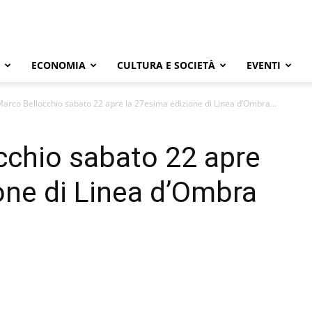
ECONOMIA
CULTURA E SOCIETÀ
EVENTI
arco Bellocchio sabato 22 apre la 27esima edizione di Linea d’Ombra...
cchio sabato 22 apre
one di Linea d’Ombra