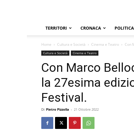
TERRITORI
CRONACA
POLITICA
Home
Cultura e Società
Cinema e Teatro
Con M
Cultura e Società
Cinema e Teatro
Con Marco Bello
la 27esima edizi
Festival.
Di
Pietro Pizzolla
-
21 Ottobre 2022