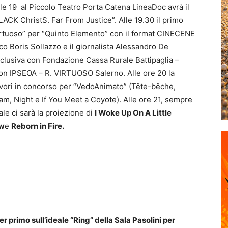
lle 19 al Piccolo Teatro Porta Catena LineaDoc avrà il
LACK ChristS. Far From Justice”. Alle 19.30 il primo
irtuoso” per “Quinto Elemento” con il format CINECENE
tico Boris Sollazzo e il giornalista Alessandro De
clusiva con Fondazione Cassa Rurale Battipaglia –
on IPSEOA – R. VIRTUOSO Salerno. Alle ore 20 la
lavori in concorso per “VedoAnimato” (Tête-bêche,
m, Night e If You Meet a Coyote). Alle ore 21, sempre
le ci sarà la proiezione di
I Woke Up On A Little
ow
e
Reborn in Fire.
er primo sull’ideale “Ring” della Sala Pasolini per