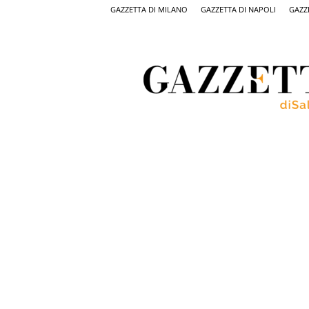
GAZZETTA DI MILANO
GAZZETTA DI NAPOLI
GAZZ
Gazzetta
di
Salerno,
il
quotidiano
on
line
di
Salerno