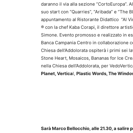
daranno il via alla sezione “CortoEuropa”. A
suo start con “Quarries”, “Aribada” e “The B
appuntamento al Ristorante Didattico “Al V
® con la chef Kaba Corapi, il direttore artis
Simone. Evento promosso e realizzato in es
Banca Campania Centro in collaborazione c
Chiesa dell’Addolorata ospiterà i primi sei 
Stone Heart, Mosaicos, Bananas for Ice Crea
nella Chiesa dell’Addolorata, per VedoVertica
Planet, Vertica
l,
Plastic Words, The Wind
Sarà Marco Bellocchio, alle 21.30, a salire p