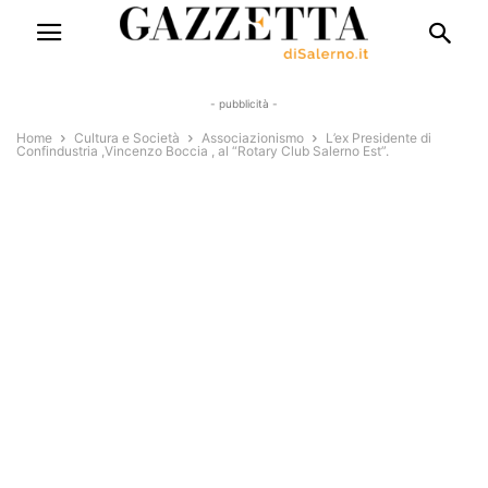
- pubblicità -
Home
Cultura e Società
Associazionismo
L’ex Presidente di
Confindustria ,Vincenzo Boccia , al “Rotary Club Salerno Est”.