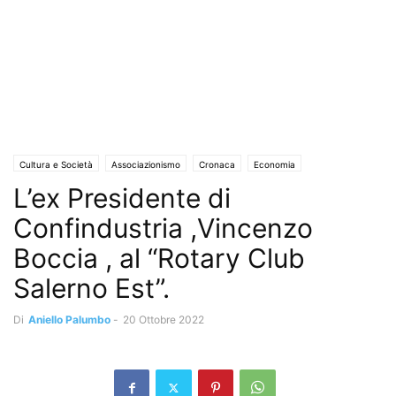
Cultura e Società
Associazionismo
Cronaca
Economia
L’ex Presidente di
Turismo e Sapori
Eventi
Eventi e Manifestazioni
Guerra in Ucraina
Interviste
Lavoro
Segnali di Allarme
Solo Annunci
Confindustria ,Vincenzo
Boccia , al “Rotary Club
Salerno Est”.
Di
Aniello Palumbo
-
20 Ottobre 2022