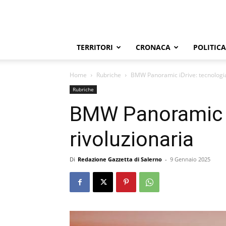
TERRITORI
CRONACA
POLITICA
Home
Rubriche
BMW Panoramic iDrive: tecnologia
Rubriche
BMW Panoramic i
rivoluzionaria
Di
Redazione Gazzetta di Salerno
-
9 Gennaio 2025