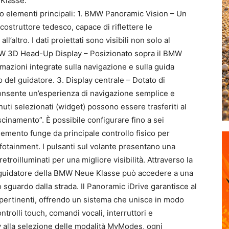
 Klasse.
o elementi principali: 1. BMW Panoramic Vision – Un
ostruttore tedesco, capace di riflettere le
’altro. I dati proiettati sono visibili non solo al
MW 3D Head-Up Display – Posizionato sopra il BMW
mazioni integrate sulla navigazione e sulla guida
del guidatore. 3. Display centrale – Dotato di
consente un’esperienza di navigazione semplice e
nuti selezionati (widget) possono essere trasferiti al
cinamento”. È possibile configurare fino a sei
lemento funge da principale controllo fisico per
nfotainment. I pulsanti sul volante presentano una
retroilluminati per una migliore visibilità. Attraverso la
l guidatore della BMW Neue Klasse può accedere a una
 sguardo dalla strada. Il Panoramic iDrive garantisce al
ertinenti, offrendo un sistema che unisce in modo
ntrolli touch, comandi vocali, interruttori e
ay alla selezione delle modalità MyModes, ogni