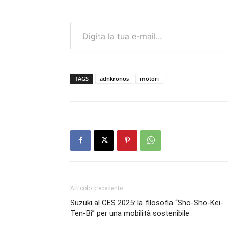
Digita la tua e-mail...
TAGS
adnkronos
motori
Articolo precedente
Suzuki al CES 2025: la filosofia “Sho-Sho-Kei-
Ten-Bi” per una mobilità sostenibile