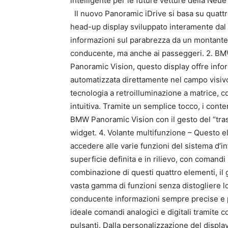
intelligente per le future vetture della Neue
Il nuovo Panoramic iDrive si basa su quattr
head-up display sviluppato interamente dal c
informazioni sul parabrezza da un montante all
conducente, ma anche ai passeggeri. 2. B
Panoramic Vision, questo display offre infor
automatizzata direttamente nel campo visivo 
tecnologia a retroilluminazione a matrice, 
intuitiva. Tramite un semplice tocco, i conte
BMW Panoramic Vision con il gesto del “tras
widget. 4. Volante multifunzione – Questo e
accedere alle varie funzioni del sistema d’i
superficie definita e in rilievo, con comandi 
combinazione di questi quattro elementi, i
vasta gamma di funzioni senza distogliere lo
conducente informazioni sempre precise e p
ideale comandi analogici e digitali tramite co
pulsanti. Dalla personalizzazione del displ