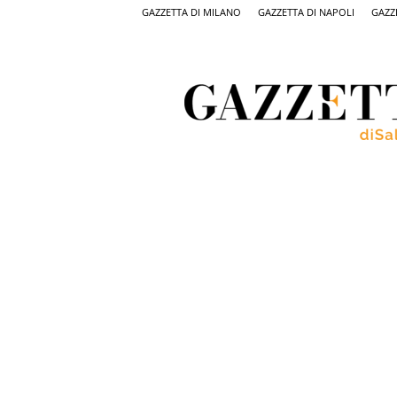
GAZZETTA DI MILANO
GAZZETTA DI NAPOLI
GAZZ
Gazzetta
di
Salerno,
il
quotidiano
on
line
di
Salerno