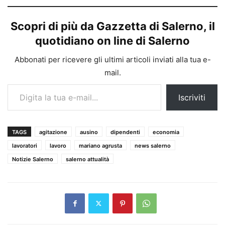
Scopri di più da Gazzetta di Salerno, il
quotidiano on line di Salerno
Abbonati per ricevere gli ultimi articoli inviati alla tua e-
mail.
Digita la tua e-mail...
Iscriviti
TAGS
agitazione
ausino
dipendenti
economia
lavoratori
lavoro
mariano agrusta
news salerno
Notizie Salerno
salerno attualità