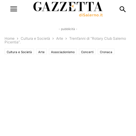
- pubblicità -
Home
Cultura e Società
Arte
Trent’anni di “Rotary Club Salerno
Picentia”.
Cultura e Società
Arte
Associazionismo
Concerti
Cronaca
Turismo e Sapori
Eventi
Eventi e Manifestazioni
Libri e Poesia
Solo Annunci
Territori