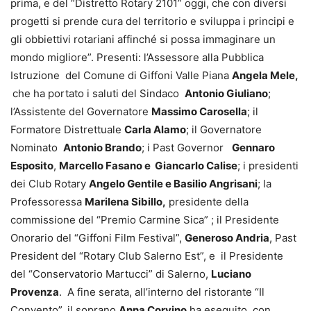
prima, e del “Distretto Rotary 2101” oggi, che con diversi
progetti si prende cura del territorio e sviluppa i principi e
gli obbiettivi rotariani affinché si possa immaginare un
mondo migliore”. Presenti: l’Assessore alla Pubblica
Istruzione del Comune di Giffoni Valle Piana
Angela Mele,
che ha portato i saluti del Sindaco
Antonio Giuliano
;
l’Assistente del Governatore
Massimo Carosella
; il
Formatore Distrettuale
Carla Alamo
; il Governatore
Nominato
Antonio Brando
; i Past Governor
Gennaro
Esposito
,
Marcello Fasano e Giancarlo Calise
; i presidenti
dei Club Rotary
Angelo Gentile e Basilio Angrisani
; la
Professoressa
Marilena Sibillo,
presidente della
commissione del “Premio Carmine Sica” ; il Presidente
Onorario del “Giffoni Film Festival”,
Generoso Andria
, Past
President del “Rotary Club Salerno Est”, e il Presidente
del “Conservatorio Martucci” di Salerno,
Luciano
Provenza
. A fine serata, all’interno del ristorante “Il
Convento”, il soprano
Anna Corvino
ha eseguito, con