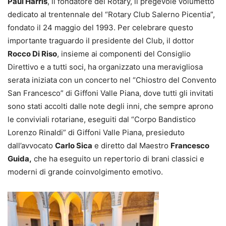
Paul Harris
, il fondatore del Rotary, il pregevole volumetto
dedicato al trentennale del “Rotary Club Salerno Picentia”,
fondato il 24 maggio del 1993. Per celebrare questo
importante traguardo il presidente del Club, il dottor
Rocco Di Riso
, insieme ai componenti del Consiglio
Direttivo e a tutti soci, ha organizzato una meravigliosa
serata iniziata con un concerto nel “Chiostro del Convento
San Francesco” di Giffoni Valle Piana, dove tutti gli invitati
sono stati accolti dalle note degli inni, che sempre aprono
le conviviali rotariane, eseguiti dal “Corpo Bandistico
Lorenzo Rinaldi” di Giffoni Valle Piana, presieduto
dall’avvocato
Carlo Sica
e diretto dal Maestro
Francesco
Guida,
che ha eseguito un repertorio di brani classici e
moderni di grande coinvolgimento emotivo.