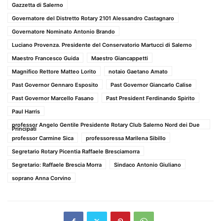
Gazzetta di Salerno
Governatore del Distretto Rotary 2101 Alessandro Castagnaro
Governatore Nominato Antonio Brando
Luciano Provenza. Presidente del Conservatorio Martucci di Salerno
Maestro Francesco Guida
Maestro Giancappetti
Magnifico Rettore Matteo Lorito
notaio Gaetano Amato
Past Governor Gennaro Esposito
Past Governor Giancarlo Calise
Past Governor Marcello Fasano
Past President Ferdinando Spirito
Paul Harris
professor Angelo Gentile Presidente Rotary Club Salerno Nord dei Due
Principati
professor Carmine Sica
professoressa Marilena Sibillo
Segretario Rotary Picentia Raffaele Bresciamorra
Segretario: Raffaele Brescia Morra
Sindaco Antonio Giuliano
soprano Anna Corvino