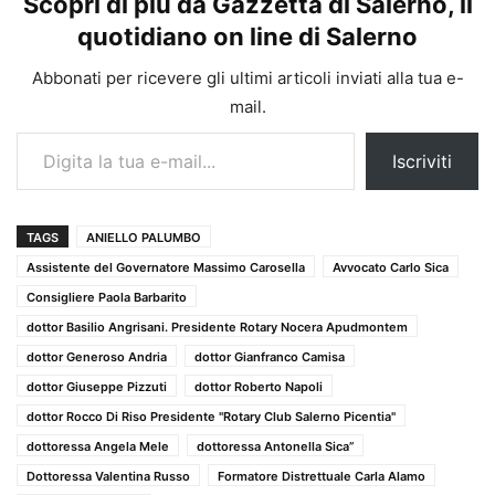
Scopri di più da Gazzetta di Salerno, il
quotidiano on line di Salerno
Abbonati per ricevere gli ultimi articoli inviati alla tua e-
mail.
Digita la tua e-mail...
Iscriviti
TAGS
ANIELLO PALUMBO
Assistente del Governatore Massimo Carosella
Avvocato Carlo Sica
Consigliere Paola Barbarito
dottor Basilio Angrisani. Presidente Rotary Nocera Apudmontem
dottor Generoso Andria
dottor Gianfranco Camisa
dottor Giuseppe Pizzuti
dottor Roberto Napoli
dottor Rocco Di Riso Presidente "Rotary Club Salerno Picentia"
dottoressa Angela Mele
dottoressa Antonella Sica”
Dottoressa Valentina Russo
Formatore Distrettuale Carla Alamo