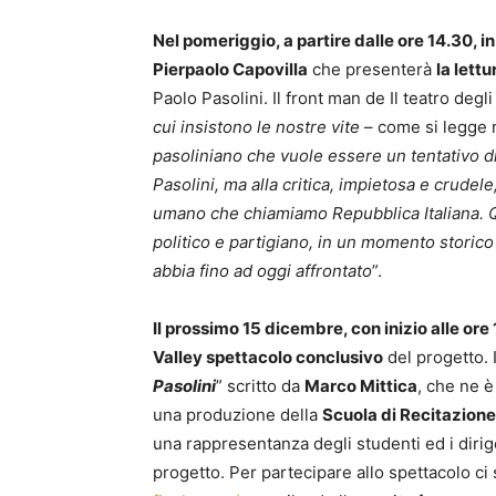
Nel pomeriggio, a partire dalle ore 14.30, 
Pierpaolo Capovilla
che presenterà
la lett
Paolo Pasolini. Il front man de Il teatro degl
cui insistono le nostre vite
– come si legge n
pasoliniano che vuole essere un tentativo di
Pasolini, ma alla critica, impietosa e crude
umano che chiamiamo Repubblica Italiana. 
politico e partigiano, in un momento storico
abbia fino ad oggi affrontato
”.
Il prossimo 15 dicembre, con inizio alle ore
Valley spettacolo conclusivo
del progetto. 
Pasolini
” scritto da
Marco Mittica
, che ne è
una produzione della
Scuola di Recitazione
una rappresentanza degli studenti ed i dirigent
progetto. Per partecipare allo spettacolo ci 