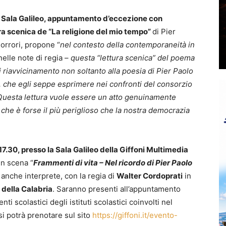
in Sala Galileo, appuntamento d’eccezione con
ura scenica de “La religione del mio tempo”
di Pier
i orrori, propone “
nel contesto della contemporaneità in
elle note di regia –
questa “lettura scenica” del poema
 riavvicinamento non soltanto alla poesia di Pier Paolo
le, che egli seppe esprimere nei confronti del consorzio
Questa lettura vuole essere un atto genuinamente
 che è forse il più periglioso che la nostra democrazia
 17.30, presso la Sala Galileo della Giffoni Multimedia
In scena “
Frammenti di vita – Nel ricordo di Pier Paolo
 anche interprete, con la regia di
Walter Cordoprati
in
 della Calabria
. Saranno presenti all’appuntamento
i scolastici degli istituti scolastici coinvolti nel
si potrà prenotare sul sito
https://giffoni.it/evento-