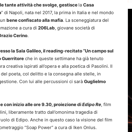
le tante attività che svolge, gestisce
la
Casa
o
” di Napoli, nata nel 2017, la prima in Italia e nel mondo
 un
bene confiscato alla mafia
. La sceneggiatura del
nimazione a cura di
206Lab
, giovane società di
Orazio Cerino
.
esso la Sala Galileo, il
reading-recitato “Un campo sul
 Guerritore
che in queste settimane ha già tenuto
ra creativa ispirati all’opera e alla poetica di Pasolini. Il
del poeta, col delitto e la consegna alle stelle, in
estione. Con lui alle percussioni ci sarà
Guglielmo
e con inizio alle ore 9.30, proiezione di
Edipo Re
, film
lini, liberamente tratto dall’omonima tragedia di
ruolo di Edipo. Anche in questo caso la visione del film
tometraggio “Soap Power” a cura di Iken Onlus.