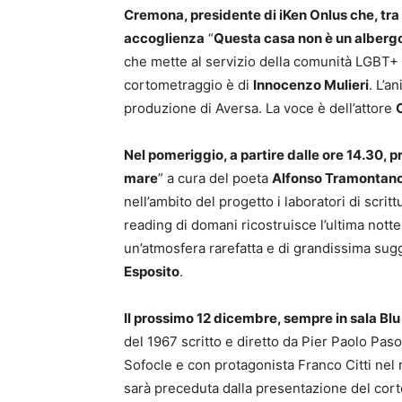
Cremona, presidente di iKen Onlus che, tra 
accoglienza
“
Questa casa non è un alberg
che mette al servizio della comunità LGBT+
cortometraggio è di
Innocenzo Mulieri
. L’a
produzione di Aversa. La voce è dell’attore
Nel pomeriggio, a partire dalle ore 14.30, pr
mare
” a cura del poeta
Alfonso Tramontano
nell’ambito del progetto i laboratori di scrittu
reading di domani ricostruisce l’ultima notte 
un’atmosfera rarefatta e di grandissima sugg
Esposito
.
Il prossimo 12 dicembre, sempre in sala Blu 
del 1967 scritto e diretto da Pier Paolo Paso
Sofocle e con protagonista Franco Citti nel 
sarà preceduta dalla presentazione del cor