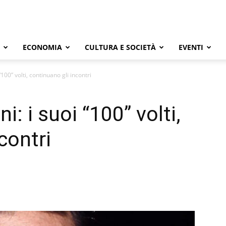
ECONOMIA
CULTURA E SOCIETÀ
EVENTI
“100” volti, continuano gli incontri
i: i suoi “100” volti,
contri