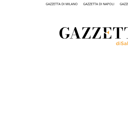
GAZZETTA DI MILANO
GAZZETTA DI NAPOLI
GAZZ
Gazzetta
di
Salerno,
il
quotidiano
on
line
di
Salerno