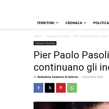
TERRITORI
CRONACA
POLITICA
Home
Cultura e Società
Pier Paolo Pasolini: i suoi 
Cultura e Società
Pier Paolo Pasolin
continuano gli in
Di
Redazione Gazzetta di Salerno
-
4 Dicembre 2023