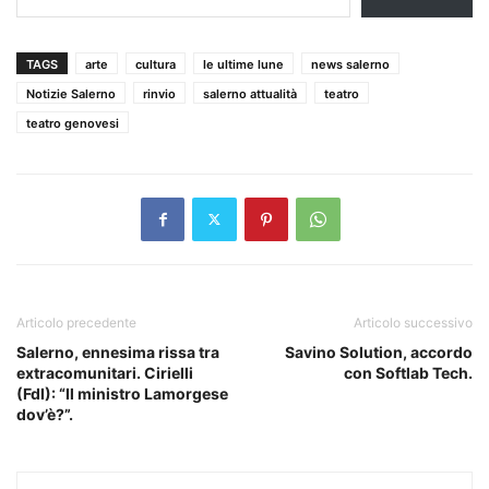
TAGS
arte
cultura
le ultime lune
news salerno
Notizie Salerno
rinvio
salerno attualità
teatro
teatro genovesi
Articolo precedente
Articolo successivo
Salerno, ennesima rissa tra
Savino Solution, accordo
extracomunitari. Cirielli
con Softlab Tech.
(FdI): “Il ministro Lamorgese
dov’è?”.