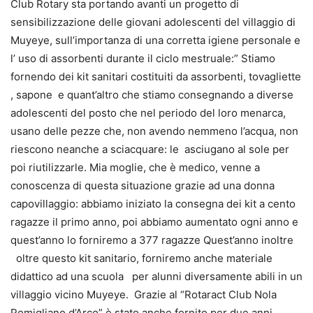
Club Rotary sta portando avanti un progetto di
sensibilizzazione delle giovani adolescenti del villaggio di
Muyeye, sull’importanza di una corretta igiene personale e
l’ uso di assorbenti durante il ciclo mestruale:” Stiamo
fornendo dei kit sanitari costituiti da assorbenti, tovagliette
, sapone e quant’altro che stiamo consegnando a diverse
adolescenti del posto che nel periodo del loro menarca,
usano delle pezze che, non avendo nemmeno l’acqua, non
riescono neanche a sciacquare: le asciugano al sole per
poi riutilizzarle. Mia moglie, che è medico, venne a
conoscenza di questa situazione grazie ad una donna
capovillaggio: abbiamo iniziato la consegna dei kit a cento
ragazze il primo anno, poi abbiamo aumentato ogni anno e
quest’anno lo forniremo a 377 ragazze Quest’anno inoltre
oltre questo kit sanitario, forniremo anche materiale
didattico ad una scuola per alunni diversamente abili in un
villaggio vicino Muyeye. Grazie al “Rotaract Club Nola
Pomigliano d’Arco” è stato anche fornito per due anni