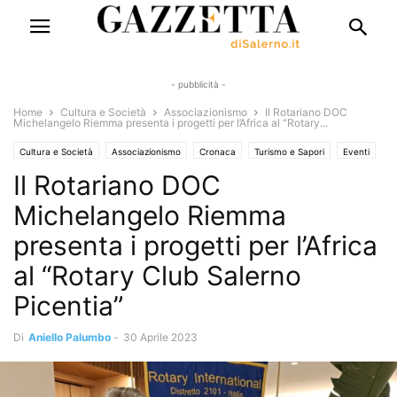
- pubblicità -
Home
Cultura e Società
Associazionismo
Il Rotariano DOC
Michelangelo Riemma presenta i progetti per l’Africa al “Rotary...
Cultura e Società
Associazionismo
Cronaca
Turismo e Sapori
Eventi
Il Rotariano DOC
Eventi e Manifestazioni
Solo Annunci
Michelangelo Riemma
presenta i progetti per l’Africa
al “Rotary Club Salerno
Picentia”
Di
Aniello Palumbo
-
30 Aprile 2023