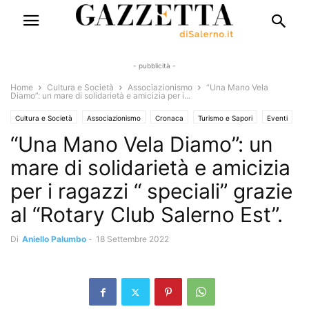
- pubblicità -
Home
Cultura e Società
Associazionismo
“Una Mano Vela
Diamo”: un mare di solidarietà e amicizia per i...
Cultura e Società
Associazionismo
Cronaca
Turismo e Sapori
Eventi
“Una Mano Vela Diamo”: un
Eventi e Manifestazioni
Rubriche
Lo Stivale Positivo
Solo Annunci
mare di solidarietà e amicizia
per i ragazzi “ speciali” grazie
al “Rotary Club Salerno Est”.
Di
Aniello Palumbo
-
18 Settembre 2022