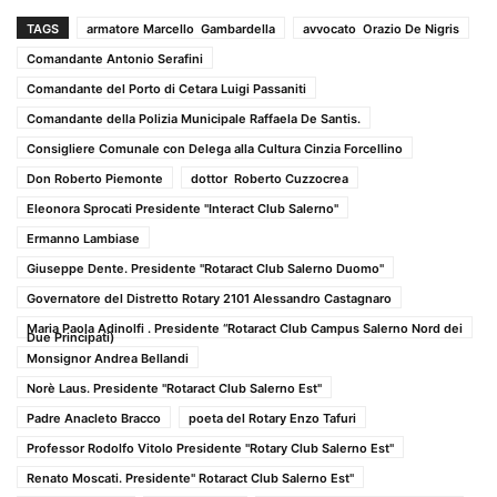
TAGS
armatore Marcello Gambardella
avvocato Orazio De Nigris
Comandante Antonio Serafini
Comandante del Porto di Cetara Luigi Passaniti
Comandante della Polizia Municipale Raffaela De Santis.
Consigliere Comunale con Delega alla Cultura Cinzia Forcellino
Don Roberto Piemonte
dottor Roberto Cuzzocrea
Eleonora Sprocati Presidente "Interact Club Salerno"
Ermanno Lambiase
Giuseppe Dente. Presidente "Rotaract Club Salerno Duomo"
Governatore del Distretto Rotary 2101 Alessandro Castagnaro
Maria Paola Adinolfi . Presidente “Rotaract Club Campus Salerno Nord dei
Due Principati)
Monsignor Andrea Bellandi
Norè Laus. Presidente "Rotaract Club Salerno Est"
Padre Anacleto Bracco
poeta del Rotary Enzo Tafuri
Professor Rodolfo Vitolo Presidente "Rotary Club Salerno Est"
Renato Moscati. Presidente" Rotaract Club Salerno Est"