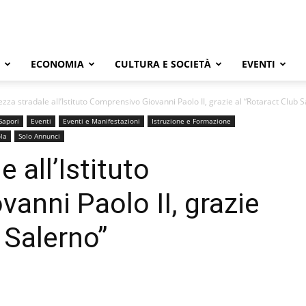
ECONOMIA
CULTURA E SOCIETÀ
EVENTI
ezza stradale all’Istituto Comprensivo Giovanni Paolo II, grazie al “Rotaract Club 
Sapori
Eventi
Eventi e Manifestazioni
Istruzione e Formazione
la
Solo Annunci
 all’Istituto
anni Paolo II, grazie
 Salerno”