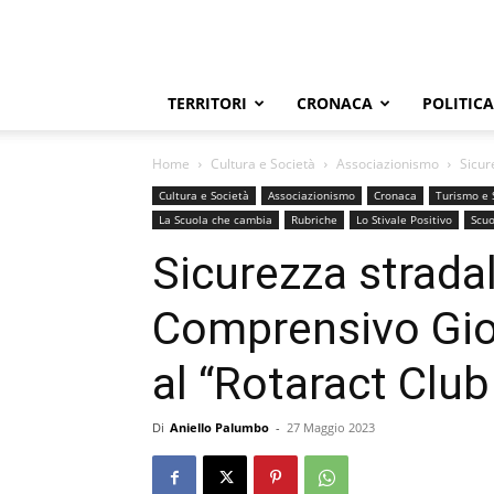
TERRITORI
CRONACA
POLITICA
Home
Cultura e Società
Associazionismo
Sicur
Cultura e Società
Associazionismo
Cronaca
Turismo e 
La Scuola che cambia
Rubriche
Lo Stivale Positivo
Scuo
Sicurezza stradale
Comprensivo Giov
al “Rotaract Club
Di
Aniello Palumbo
-
27 Maggio 2023