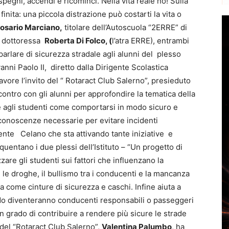
spegni, accendi e ricominci. Nella vita reale no! Sulla
finita: una piccola distrazione può costarti la vita o
osario Marciano,
titolare dell’Autoscuola “2ERRE” di
la dottoressa
Roberta Di Folco, (
l’atra ERRE), entrambi
arlare di sicurezza stradale agli alunni del plesso
nni Paolo II, diretto dalla Dirigente Scolastica
vore l’invito del “ Rotaract Club Salerno”, presieduto
contro con gli alunni per approfondire la tematica della
e agli studenti come comportarsi in modo sicuro e
 conoscenze necessarie per evitare incidenti
gente Celano che sta attivando tante iniziative e
requentano i due plessi dell’Istituto – “Un progetto di
zare gli studenti sui fattori che influenzano la
 e le droghe, il bullismo tra i conducenti e la mancanza
a come cinture di sicurezza e caschi. Infine aiuta a
ando diventeranno conducenti responsabili o passeggeri
 grado di contribuire a rendere più sicure le strade
 del “Rotaract Club Salerno”,
Valentina Palumbo
, ha