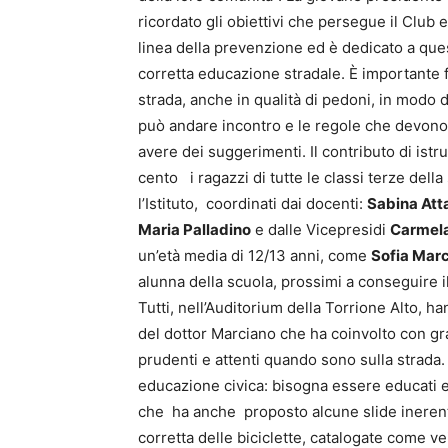
ricordato gli obiettivi che persegue il Club e
linea della prevenzione ed è dedicato a que
corretta educazione stradale. È importante fa
strada, anche in qualità di pedoni, in modo d
può andare incontro e le regole che devono 
avere dei suggerimenti. Il contributo di ist
cento i ragazzi di tutte le classi terze del
l’Istituto, coordinati dai docenti:
Sabina Atta
Maria Palladino
e dalle Vicepresidi
Carmela
un’età media di 12/13 anni, come
Sofia Mar
alunna della scuola, prossimi a conseguire il
Tutti, nell’Auditorium della Torrione Alto, 
del dottor Marciano che ha coinvolto con g
prudenti e attenti quando sono sulla strada
educazione civica: bisogna essere educati e c
che ha anche proposto alcune slide inerenti
corretta delle biciclette, catalogate come v