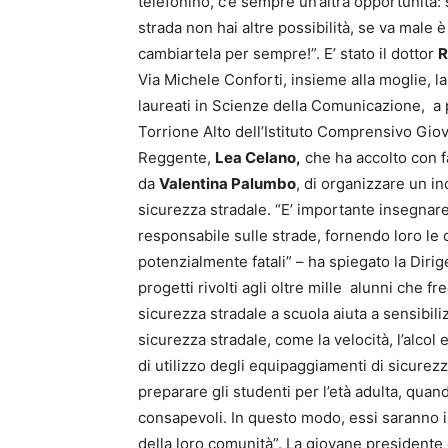
telefonino, c’è sempre un’altra opportunità: 
strada non hai altre possibilità, se va male è 
cambiartela per sempre!”. E’ stato il dottor
R
Via Michele Conforti, insieme alla moglie, 
laureati in Scienze della Comunicazione, a p
Torrione Alto dell’Istituto Comprensivo Giova
Reggente,
Lea Celano,
che ha accolto con fa
da
Valentina Palumbo
, di organizzare un in
sicurezza stradale. “E’ importante insegnar
responsabile sulle strade, fornendo loro le
potenzialmente fatali” – ha spiegato la Diri
progetti rivolti agli oltre mille alunni che f
sicurezza stradale a scuola aiuta a sensibiliz
sicurezza stradale, come la velocità, l’alcol
di utilizzo degli equipaggiamenti di sicurezz
preparare gli studenti per l’età adulta, qu
consapevoli. In questo modo, essi saranno in
della loro comunità”. La giovane presidente