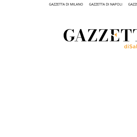
GAZZETTA DI MILANO
GAZZETTA DI NAPOLI
GAZZ
Gazzetta
di
Salerno,
il
quotidiano
on
line
di
Salerno