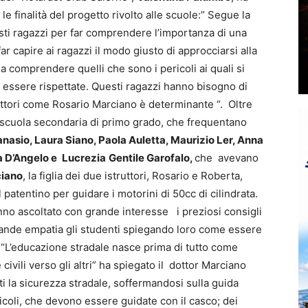
 le finalità del progetto rivolto alle scuole:” Segue la
sti ragazzi per far comprendere l’importanza di una
r capire ai ragazzi il modo giusto di approcciarsi alla
a comprendere quelli che sono i pericoli ai quali si
essere rispettate. Questi ragazzi hanno bisogno di
ruttori come Rosario Marciano è determinante “. Oltre
la scuola secondaria di primo grado, che frequentano
nasio, Laura Siano, Paola Auletta, Maurizio Ler, Anna
 D’Angelo e
Lucrezia
Gentile Garofalo,
che avevano
ciano
, la figlia dei due istruttori, Rosario e Roberta,
 patentino per guidare i motorini di 50cc di cilindrata.
hanno ascoltato con grande interesse i preziosi consigli
rande empatia gli studenti spiegando loro come essere
. “L’educazione stradale nasce prima di tutto come
ivili verso gli altri” ha spiegato il dottor Marciano
 la sicurezza stradale, soffermandosi sulla guida
eicoli, che devono essere guidate con il casco; dei