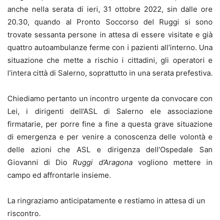
anche nella serata di ieri, 31 ottobre 2022, sin dalle ore
20.30, quando al Pronto Soccorso del Ruggi si sono
trovate sessanta persone in attesa di essere visitate e già
quattro autoambulanze ferme con i pazienti all’interno. Una
situazione che mette a rischio i cittadini, gli operatori e
l’intera città di Salerno, soprattutto in una serata prefestiva.
C
hiediamo
pertanto
un incontro urgente da convocare con
Lei, i dirigenti dell’ASL di Salerno e
le
associazione
firmatarie, pe
r porre fine a fine a questa grave situazione
di emergenza
e
per venire a conoscenza
delle
volontà e
del
le azioni che
ASL
e dirigenza de
ll’Ospedale
San
Giovanni di Dio
Ruggi d’Aragona
vogliono mettere in
campo
ed affrontarle insieme.
La ringraziamo anticipatamente e restiamo in attesa di un
riscontro.