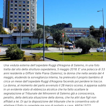
Una veduta esterna dell'ospedale Ruggi d'Aragona di Salerno, in una foto
tratta dal sito della struttura ospedaliera, 5 maggio 2018. E' una polacca di 33
anni residente a Giffoni Valle Piana (Salerno), la donna che nella serata del 4
maggio, eludendo la sorveglianza interna, ha prelevato il proprio bambino di
circa un mese dall'ospedale Ruggi d'Aragona facendo poi perdere le tracce.
La donna, al momento del parto avvenuto il 28 marzo scorso, è apparsa subito
in un evidente stato di ebbrezza alcolica che ha fatto scattare la
segnalazione al Tribunale dei Minorenni di Salerno già a conoscenza,
peraltro, della delicata situazione della donna, che ha altri due figli non
affidati a lei. Di qui la disposizione del tribunale che le consentiva solo di
allattare il figlio in ospedale ma non di portarlo a casa. ANSA/ SITO