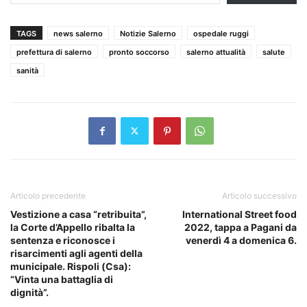
TAGS
news salerno
Notizie Salerno
ospedale ruggi
prefettura di salerno
pronto soccorso
salerno attualità
salute
sanità
Articolo precedente
Articolo successivo
Vestizione a casa “retribuita”,
International Street food
la Corte d’Appello ribalta la
2022, tappa a Pagani da
sentenza e riconosce i
venerdì 4 a domenica 6.
risarcimenti agli agenti della
municipale. Rispoli (Csa):
“Vinta una battaglia di
dignità”.