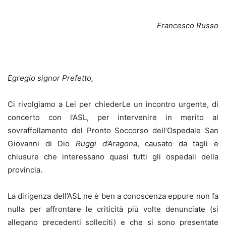
Francesco Russo
Egregio
s
ignor Prefetto,
Ci rivolgiamo a Lei per chieder
L
e
un incontro urgente, di
concerto con l’ASL, per
intervenire in merito al
sovraffollamento
del
P
ronto
S
occorso d
ell’Ospedale
San
Giovanni di Dio
Ruggi d’Aragona
, causato da tagli e
chiusure
che interessano
quasi tutti gli ospedali della
provincia.
La dirigenza dell’ASL ne è ben a conoscenza eppure non fa
nulla per affrontare le criticità più volte denunciate (si
allegano precedenti solleciti) e che si sono presentate