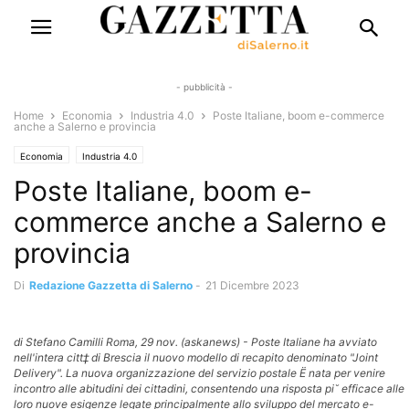
- pubblicità -
Home
Economia
Industria 4.0
Poste Italiane, boom e-commerce
anche a Salerno e provincia
Economia
Industria 4.0
Poste Italiane, boom e-
commerce anche a Salerno e
provincia
Di
Redazione Gazzetta di Salerno
-
21 Dicembre 2023
di Stefano Camilli Roma, 29 nov. (askanews) - Poste Italiane ha avviato
nell'intera citt‡ di Brescia il nuovo modello di recapito denominato "Joint
Delivery". La nuova organizzazione del servizio postale Ë nata per venire
incontro alle abitudini dei cittadini, consentendo una risposta pi˘ efficace alle
loro nuove esigenze legate principalmente allo sviluppo del mercato e-