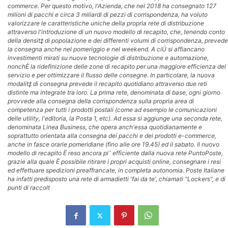
commerce. Per questo motivo, l'Azienda, che nel 2018 ha consegnato 127
milioni di pacchi e circa 3 miliardi di pezzi di corrispondenza, ha voluto
valorizzare le caratteristiche uniche della propria rete di distribuzione
attraverso l'introduzione di un nuovo modello di recapito, che, tenendo conto
della densit‡ di popolazione e dei differenti volumi di corrispondenza, prevede
la consegna anche nel pomeriggio e nel weekend. A ciÚ si affiancano
investimenti mirati su nuove tecnologie di distribuzione e automazione,
nonchÈ la ridefinizione delle zone di recapito per una maggiore efficienza del
servizio e per ottimizzare il flusso delle consegne. In particolare, la nuova
modalit‡ di consegna prevede il recapito quotidiano attraverso due reti
distinte ma integrate tra loro. La prima rete, denominata di base, ogni giorno
provvede alla consegna della corrispondenza sulla propria area di
competenza per tutti i prodotti postali (come ad esempio le comunicazioni
delle utility, l'editoria, la Posta 1, etc). Ad essa si aggiunge una seconda rete,
denominata Linea Business, che opera anch'essa quotidianamente e
soprattutto orientata alla consegna dei pacchi e dei prodotti e-commerce,
anche in fasce orarie pomeridiane (fino alle ore 19.45) ed il sabato. Il nuovo
modello di recapito Ë reso ancora pi˘ efficiente dalla nuova rete PuntoPoste,
grazie alla quale Ë possibile ritirare i propri acquisti online, consegnare i resi
ed effettuare spedizioni preaffrancate, in completa autonomia. Poste Italiane
ha infatti predisposto una rete di armadietti 'fai da te', chiamati "Lockers", e di
punti di raccolt