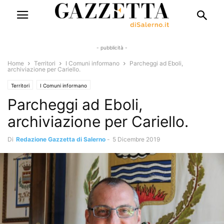
- pubblicità -
Home
Territori
I Comuni informano
Parcheggi ad Eboli,
archiviazione per Cariello.
Territori
I Comuni informano
Parcheggi ad Eboli,
archiviazione per Cariello.
Di
Redazione Gazzetta di Salerno
-
5 Dicembre 2019