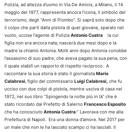
Polizia, ad altezza d’uomo in Via De Amicis, a Milano, il 14
maggio del 1977, rappresenta ancora l’icona, il simbolo del
terrorismo, degli “Anni di Piombo”. Si saprà solo dopo che
il colpo che partì dalla pistola di quel giovane, sparato nel
vuoto, uccise l’agente di Polizia
Antonio Custra
la cui
figlia non era ancora nata; nascerà due mesi dopo e la
madre la chiamò Antonia. Molti anni dopo Antonia conobbe
l’assassino di suo padre, che aveva pagato la sua pena, con
il quale stabilì un rapporto di rispetto reciproco. A
raccontare la sua storia è stato il giornalista
Mario
Calabresi
, figlio del commissario
Luigi Calabresi,
che fu
ucciso con due colpi di pistola, mentre usciva di casa nel
1972, nel suo libro “Spingendo la notte più in là” che è
stato ricordato dal Prefetto di Salerno
Francesco Esposito
che ha conosciuto
Antonia Custra
:” Lavorava con me alla
Prefettura di Napoli. Era una donna d’amore. Nel 2017 per
un male che non le ha lasciato scampo ci ha lasciati. Il