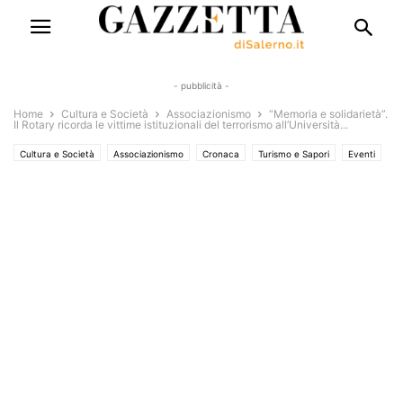
- pubblicità -
Home
Cultura e Società
Associazionismo
“Memoria e solidarietà”.
Il Rotary ricorda le vittime istituzionali del terrorismo all’Università...
Cultura e Società
Associazionismo
Cronaca
Turismo e Sapori
Eventi
Eventi e Manifestazioni
Istruzione e Formazione
L'Università che cambia
Rubriche
Saggi & Romanzi
Solo Annunci
Territori
Storia del territorio