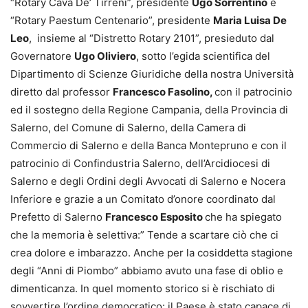
“Rotary Cava De’ Tirreni”, presidente
Ugo Sorrentino
e
“Rotary Paestum Centenario”, presidente
Maria Luisa De
Leo
, insieme al “Distretto Rotary 2101”, presieduto dal
Governatore
Ugo Oliviero
, sotto l’egida scientifica del
Dipartimento di Scienze Giuridiche della nostra Università
diretto dal professor
Francesco Fasolino,
con il patrocinio
ed il sostegno della Regione Campania, della Provincia di
Salerno, del Comune di Salerno, della Camera di
Commercio di Salerno e della Banca Montepruno e con il
patrocinio di Confindustria Salerno, dell’Arcidiocesi di
Salerno e degli Ordini degli Avvocati di Salerno e Nocera
Inferiore e grazie a un Comitato d’onore coordinato dal
Prefetto di Salerno
Francesco Esposito
che ha spiegato
che la memoria è selettiva:” Tende a scartare ciò che ci
crea dolore e imbarazzo. Anche per la cosiddetta stagione
degli “Anni di Piombo” abbiamo avuto una fase di oblio e
dimenticanza. In quel momento storico si è rischiato di
sovvertire l’ordine democratico: il Paese è stato capace di