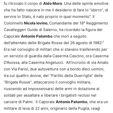
fu ritrovato il corpo di
Aldo Moro
. Una delle spinte emotive
che ha fatto nascere in me il desiderio di fare lo “sbirro”, di
servire lo Stato, è nato proprio in quel momento”. Il
Colonnello
Nicola Iovino,
Comandante del 19° Reggimento
Cavalleggeri Guide di Salerno, ha ricordato la figura del
Caporale
Antonio Palumbo
che morì a seguito
dell’attentato delle Brigate Rosse del 26 agosto dl 1982:”
Era nel convoglio di militari che si stavano trasferendo per
un servizio di guardia dalla Caserma Cascino, ora Caserma
D’Avossa, alla Caserma Angelucci. All’incrocio di via Amato
con Via Parisi, due autovetture con a bordo dieci uomini,
tra cui quattro donne, del “Partito della Guerriglia” delle
“Brigate Rosse”, attaccarono il convoglio militare,
riuscendo ad impossessarsi delle armi in dotazione ai
soldati per assaltare e liberare i brigatisti reclusi nel
carcere di Palmi. Il Caporale
Antonio Palumbo
, che era un
militare di leva di 22 anni, originario della Puglia, reagì