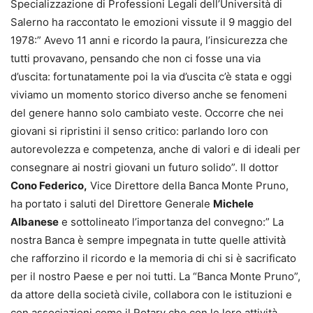
Specializzazione di Professioni Legali dell’Università di
Salerno ha raccontato le emozioni vissute il 9 maggio del
1978:” Avevo 11 anni e ricordo la paura, l’insicurezza che
tutti provavano, pensando che non ci fosse una via
d’uscita: fortunatamente poi la via d’uscita c’è stata e oggi
viviamo un momento storico diverso anche se fenomeni
del genere hanno solo cambiato veste. Occorre che nei
giovani si ripristini il senso critico: parlando loro con
autorevolezza e competenza, anche di valori e di ideali per
consegnare ai nostri giovani un futuro solido”. Il dottor
Cono Federico,
Vice Direttore della Banca Monte Pruno,
ha portato i saluti del Direttore Generale
Michele
Albanese
e sottolineato l’importanza del convegno:” La
nostra Banca è sempre impegnata in tutte quelle attività
che rafforzino il ricordo e la memoria di chi si è sacrificato
per il nostro Paese e per noi tutti. La “Banca Monte Pruno”,
da attore della società civile, collabora con le istituzioni e
con associazioni come il Rotary che con le loro attività