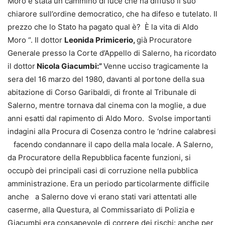
Moro è stata un cammino di luce che ha diffuso il suo
chiarore sull’ordine democratico, che ha difeso e tutelato. Il
prezzo che lo Stato ha pagato qual è? È la vita di Aldo
Moro “. Il dottor
Leonida Primicerio,
già Procuratore
Generale presso la Corte d’Appello di Salerno, ha ricordato
il dottor
Nicola Giacumbi:”
Venne ucciso tragicamente la
sera del 16 marzo del 1980, davanti al portone della sua
abitazione di Corso Garibaldi, di fronte al Tribunale di
Salerno, mentre tornava dal cinema con la moglie, a due
anni esatti dal rapimento di Aldo Moro. Svolse importanti
indagini alla Procura di Cosenza contro le ‘ndrine calabresi
facendo condannare il capo della mala locale. A Salerno,
da Procuratore della Repubblica facente funzioni, si
occupò dei principali casi di corruzione nella pubblica
amministrazione. Era un periodo particolarmente difficile
anche a Salerno dove vi erano stati vari attentati alle
caserme, alla Questura, al Commissariato di Polizia e
Giacumbi era consapevole di correre dei rischi: anche per