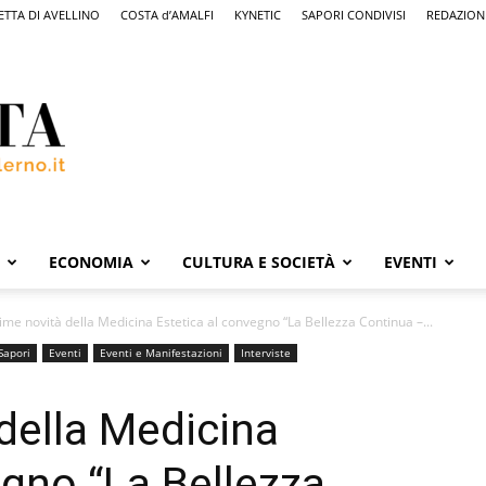
ETTA DI AVELLINO
COSTA d’AMALFI
KYNETIC
SAPORI CONDIVISI
REDAZION
ECONOMIA
CULTURA E SOCIETÀ
EVENTI
time novità della Medicina Estetica al convegno “La Bellezza Continua –...
Sapori
Eventi
Eventi e Manifestazioni
Interviste
 della Medicina
egno “La Bellezza