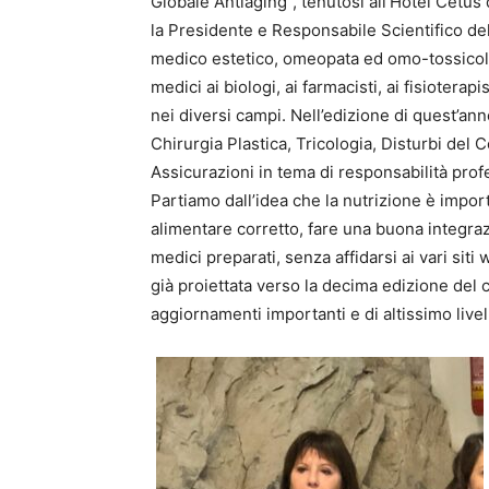
Globale Antiaging”, tenutosi all’Hotel Cetus
la Presidente e Responsabile Scientifico de
medico estetico, omeopata ed omo-tossicolog
medici ai biologi, ai farmacisti, ai fisioterap
nei diversi campi. Nell’edizione di quest’ann
Chirurgia Plastica, Tricologia, Disturbi de
Assicurazioni in tema di responsabilità prof
Partiamo dall’idea che la nutrizione è impor
alimentare corretto, fare una buona integra
medici preparati, senza affidarsi ai vari sit
già proiettata verso la decima edizione de
aggiornamenti importanti e di altissimo livel