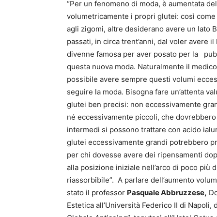
“Per un fenomeno di moda, è aumentata del 
volumetricamente i propri glutei: così com
agli zigomi, altre desiderano avere un lato B
passati, in circa trent’anni, dal voler avere 
divenne famosa per aver posato per la pubbl
questa nuova moda. Naturalmente il medico 
possibile avere sempre questi volumi eccess
seguire la moda. Bisogna fare un’attenta val
glutei ben precisi: non eccessivamente gra
né eccessivamente piccoli, che dovrebbero e
intermedi si possono trattare con acido ialur
glutei eccessivamente grandi potrebbero pr
per chi dovesse avere dei ripensamenti dopo a
alla posizione iniziale nell’arco di poco più 
riassorbibile”. A parlare dell’aumento volume
stato il professor
Pasquale Abbruzzese,
Doc
Estetica all’Università Federico II di Napol