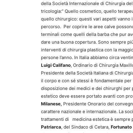
della Società Internazionale di Chirurgia del
tricologia:” Quello cosmetico, quello terapeu
quello chirurgico: questi vari aspetti vanno 
percorso. Per coprire le aree calve possono es
terminali come quelli della barba che pur av
dare una buona copertura. Sono sempre più 
interventi di chirurgia plastica con la maggi
persone l’anno. In Italia abbiamo circa ventim
Luigi Califano
, Ordinario di Chirurgia Maxill
Presidente della Società Italiana di Chirurg
il corpo e con sé stessi è fondamentale per p
disposizione dei medici e dei chirurghi per
estetico deve essere portato avanti con pr
Milanese,
Presidente Onorario del convegno
carattere nazionale e internazionale. La soci
trattamenti di medicina estetica è sempre p
Patriarca
, del Sindaco di Cetara,
Fortunato