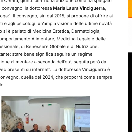
 di Cetara, giunto alla nona edizione come ha spiegato
l convegno, la dottoressa
Maria Laura Vinciguerra
,
a:” Il convegno, sin dal 2015, si propone di offrire ai
isti e agli psicologi, un’ampia visione delle ultime novità
o si è parlato di Medicina Estetica, Dermatologia,
l Comportamento Alimentare, Medicina Legale e delle
essionale, di Benessere Globale e di Nutrizione.
tante: stare bene significa seguire un regime
zione alimentare a seconda dell’età, seguita però da
i web presenti su internet”. La dottoressa Vinciguerra è
l convegno, quella del 2024, che proporrà come sempre
lo.