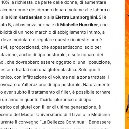
10% la richiesta, da parte delle donne, di aumentare
e alcune donne desiderano donare volume alle labbra o
 alla
Kim Kardashian
o alla
Elettra Lamborghini.
Si è
il lato B, abbastanza normale di
Michelle Hunziker,
che
icità di un noto marchio di abbigliamento intimo, a
deve modulare e regolare queste richieste: non è
ivi, sproporzionati, che appesantiscono, solo per
utazione, anche di tipo posturale, e selezionare dei
ndi, che dovrebbero essere oggetto di una liposuzione,
ssere trattati con una gluteoplastica. Solo quelli
onico, con infiltrazione di volume nella zona trattata. I
ovocare un’alterazione di tipo posturale. Naturalmente
ver subito il trattamento di filler, è possibile tornare
di un anno in quanto l’acido ialuronico è di tipo
trico dei glutei con filler di ultima generazione, è
ente del Master Universitario di II Livello in Medicina
i, durante il convegno “La Bellezza Continua – Benessere