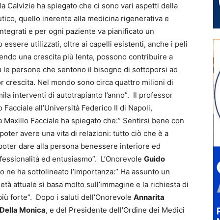
la Calvizie ha spiegato che ci sono vari aspetti della
tico, quello inerente alla medicina rigenerativa e
integrati e per ogni paziente va pianificato un
sere utilizzati, oltre ai capelli esistenti, anche i peli
endo una crescita più lenta, possono contribuire a
le persone che sentono il bisogno di sottoporsi ad
or crescita. Nel mondo sono circa quattro milioni di
ila interventi di autotrapianto l’anno”. Il professor
o Facciale all’Università Federico II di Napoli,
ia Maxillo Facciale ha spiegato che:” Sentirsi bene con
oter avere una vita di relazioni: tutto ciò che è a
 poter dare alla persona benessere interiore ed
ofessionalità ed entusiasmo”. L’Onorevole
Guido
 ne ha sottolineato l’importanza:” Ha assunto un
età attuale si basa molto sull’immagine e la richiesta di
iù forte”. Dopo i saluti dell’Onorevole
Annarita
 Della Monica
, e del Presidente dell’Ordine dei Medici