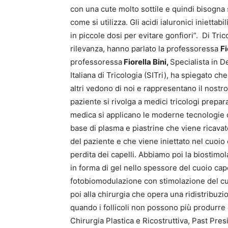
con una cute molto sottile e quindi bisogna st
come si utilizza. Gli acidi ialuronici iniettabi
in piccole dosi per evitare gonfiori”. Di T
rilevanza, hanno parlato la professoressa
Fi
professoressa
Fiorella Bini,
Specialista in 
Italiana di Tricologia (SITri), ha spiegato ch
altri vedono di noi e rappresentano il nostro
paziente si rivolga a medici tricologi prepar
medica si applicano le moderne tecnologie c
base di plasma e piastrine che viene ricava
del paziente e che viene iniettato nel cuoio 
perdita dei capelli. Abbiamo poi la biostimol
in forma di gel nello spessore del cuoio cape
fotobiomodulazione con stimolazione del cu
poi alla chirurgia che opera una ridistribuzi
quando i follicoli non possono più produrre c
Chirurgia Plastica e Ricostruttiva, Past Pre