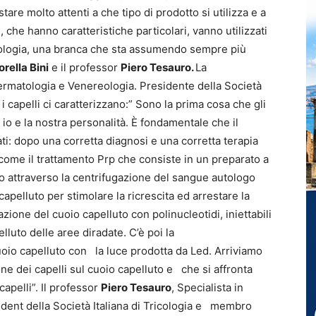
are molto attenti a che tipo di prodotto si utilizza e a
li, che hanno caratteristiche particolari, vanno utilizzati
ricologia, una branca che sta assumendo sempre più
orella Bini
e il professor
Piero Tesauro.
La
Dermatologia e Venereologia. Presidente della Società
e i capelli ci caratterizzano:” Sono la prima cosa che gli
 io e la nostra personalità. È fondamentale che il
ati: dopo una corretta diagnosi e una corretta terapia
ome il trattamento Prp che consiste in un preparato a
to attraverso la centrifugazione del sangue autologo
capelluto per stimolare la ricrescita ed arrestare la
azione del cuoio capelluto con polinucleotidi, iniettabili
lluto delle aree diradate. C’è poi la
oio capelluto con la luce prodotta da Led. Arriviamo
one dei capelli sul cuoio capelluto e che si affronta
apelli”. Il professor
Piero Tesauro
, Specialista in
sident della Società Italiana di Tricologia e membro