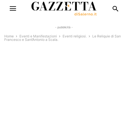
- pubblicità -
Home
Eventi e Manifestazioni
Eventi religiosi.
Le Reliquie di San
Francesco e Sant’Antonio a Scala.